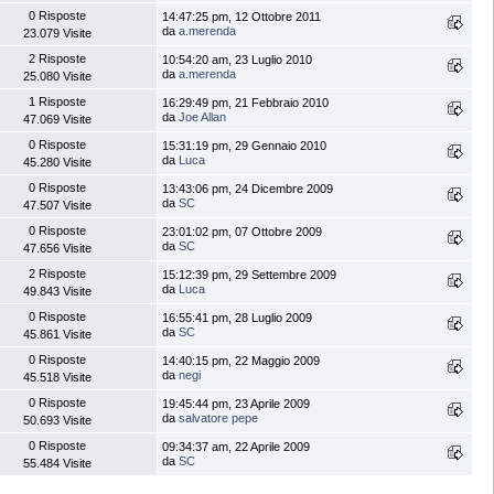
0 Risposte
14:47:25 pm, 12 Ottobre 2011
da
a.merenda
23.079 Visite
2 Risposte
10:54:20 am, 23 Luglio 2010
da
a.merenda
25.080 Visite
1 Risposte
16:29:49 pm, 21 Febbraio 2010
da
Joe Allan
47.069 Visite
0 Risposte
15:31:19 pm, 29 Gennaio 2010
da
Luca
45.280 Visite
0 Risposte
13:43:06 pm, 24 Dicembre 2009
da
SC
47.507 Visite
0 Risposte
23:01:02 pm, 07 Ottobre 2009
da
SC
47.656 Visite
2 Risposte
15:12:39 pm, 29 Settembre 2009
da
Luca
49.843 Visite
0 Risposte
16:55:41 pm, 28 Luglio 2009
da
SC
45.861 Visite
0 Risposte
14:40:15 pm, 22 Maggio 2009
da
negi
45.518 Visite
0 Risposte
19:45:44 pm, 23 Aprile 2009
da
salvatore pepe
50.693 Visite
0 Risposte
09:34:37 am, 22 Aprile 2009
da
SC
55.484 Visite