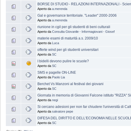
BORSE DI STUDIO - RELAZIONI INTERNAZIONALI - Scienze
Aperto da
a.merenda
Gal e governance territoriale. "Leader" 2000-2006
Aperto da
a.merenda
riunione in cgil per gli studenti di beni culturali
Aperto da
Consulta Giovanile - Informagiovani - Giosef
materie esami di maturità a.s. 2009/10
Aperto da
Luca
offerte wind per gli studenti universitari
Aperto da
SC
I bidelli devono pulire le scuole?
Aperto da
SC
SMS e pagelle ON-LINE
Aperto da
Paolo Lia
Berchet Vs Manzoni al festival dei giovani
Aperto da
SC
Giornata in memoria di Giovanni Falcone istituto "RIZZA" S
Aperto da
negi
Si cercano adesioni per non far chiudere l'università di Cal
Aperto da
salvatore pepe
DIFESA DEL DIRITTO E DELL'ECONOMIA NELLE SCUOLE:
Aperto da
SC