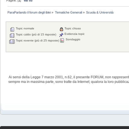
Pagine: [
1
]
Vai su
ParaParlando il forum degli iblei
»
Tematiche Generali
»
Scuola & Università
Topic normale
Topic chiuso
Evidenzia topic
Topic caldo (più di 15 risposte)
Sondaggio
Topic rovente (più di 25 risposte)
Ai sensi della Legge 7 marzo 2001, n.62, il presente FORUM, non rappresenta
sempre ma in massima parte, sono tratte da Internet; qualora la loro pubblic