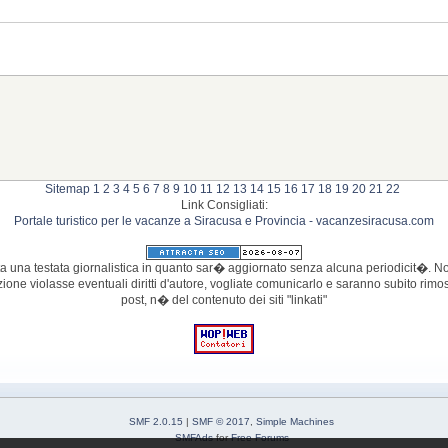
Sitemap
1
2
3
4
5
6
7
8
9
10
11
12
13
14
15
16
17
18
19
20
21
22
Link Consigliati:
Portale turistico per le vacanze a Siracusa e Provincia - vacanzesiracusa.com
 una testata giornalistica in quanto sar� aggiornato senza alcuna periodicit�. Non
azione violasse eventuali diritti d'autore, vogliate comunicarlo e saranno subito r
post, n� del contenuto dei siti "linkati"
SMF 2.0.15
|
SMF © 2017
,
Simple Machines
SMFAds
for
Free Forums