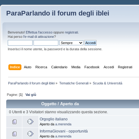
ParaParlando il forum degli iblei
Benvenuto!
Effettua l'accesso
oppure
registrati
.
Hai perso
l'e-mail di attivazione
?
Inserisci il nome utente, la password e la durata della sessione.
Indice
Aiuto
Ricerca
Calendario
Media
Facebook
Accedi
Registrati
ParaParlando il forum degli iblei
»
Tematiche Generali
»
Scuola & Università
Pagine: [
1
]
Vai giù
Oggetto
/
Aperto da
0 Utenti e 3 Visitatori stanno visualizzando questa sezione.
Orgoglio italiano
Aperto da
a.merenda
InformaGiovani - opportunità
Aperto da
a.merenda