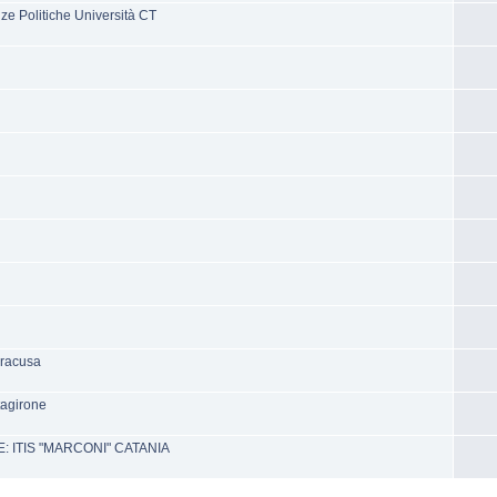
 Politiche Università CT
iracusa
tagirone
 ITIS "MARCONI" CATANIA