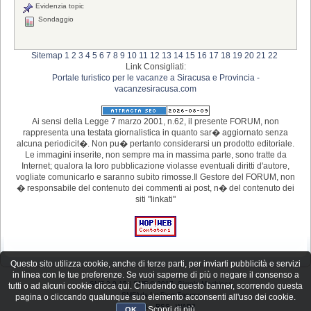
Evidenzia topic
Sondaggio
Sitemap
1
2
3
4
5
6
7
8
9
10
11
12
13
14
15
16
17
18
19
20
21
22
Link Consigliati:
Portale turistico per le vacanze a Siracusa e Provincia -
vacanzesiracusa.com
Ai sensi della Legge 7 marzo 2001, n.62, il presente FORUM, non
rappresenta una testata giornalistica in quanto sar� aggiornato senza
alcuna periodicit�. Non pu� pertanto considerarsi un prodotto editoriale.
Le immagini inserite, non sempre ma in massima parte, sono tratte da
Internet; qualora la loro pubblicazione violasse eventuali diritti d'autore,
vogliate comunicarlo e saranno subito rimosse.Il Gestore del FORUM, non
� responsabile del contenuto dei commenti ai post, n� del contenuto dei
siti "linkati"
Questo sito utilizza cookie, anche di terze parti, per inviarti pubblicità e servizi
in linea con le tue preferenze. Se vuoi saperne di più o negare il consenso a
SMF 2.0.15
|
SMF © 2017
,
Simple Machines
tutti o ad alcuni cookie clicca qui. Chiudendo questo banner, scorrendo questa
SMFAds
for
Free Forums
pagina o cliccando qualunque suo elemento acconsenti all'uso dei cookie.
XHTML
RSS
WAP2
Scopri di più
OK