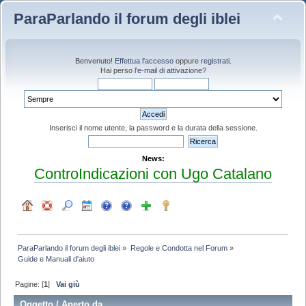
ParaParlando il forum degli iblei
Benvenuto!
Effettua l'accesso
oppure
registrati
.
Hai perso
l'e-mail di attivazione
?
Inserisci il nome utente, la password e la durata della sessione.
News:
ControIndicazioni con Ugo Catalano
ParaParlando il forum degli iblei
»
Regole e Condotta nel Forum
»
Guide e Manuali d'aiuto
Pagine: [
1
]
Vai giù
Oggetto
/
Aperto da