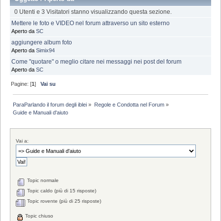
0 Utenti e 3 Visitatori stanno visualizzando questa sezione.
Mettere le foto e VIDEO nel forum attraverso un sito esterno
Aperto da
SC
aggiungere album foto
Aperto da
Simix94
Come "quotare" o meglio citare nei messaggi nei post del forum
Aperto da
SC
Pagine: [
1
]
Vai su
ParaParlando il forum degli iblei
»
Regole e Condotta nel Forum
»
Guide e Manuali d'aiuto
Vai a:
Topic normale
Topic caldo (più di 15 risposte)
Topic rovente (più di 25 risposte)
Topic chiuso