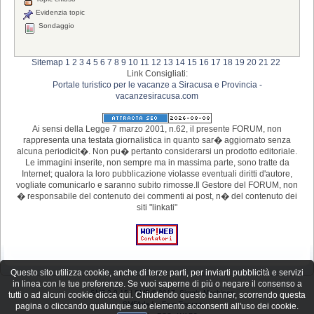
Evidenzia topic
Sondaggio
Sitemap
1
2
3
4
5
6
7
8
9
10
11
12
13
14
15
16
17
18
19
20
21
22
Link Consigliati:
Portale turistico per le vacanze a Siracusa e Provincia -
vacanzesiracusa.com
Ai sensi della Legge 7 marzo 2001, n.62, il presente FORUM, non
rappresenta una testata giornalistica in quanto sar� aggiornato senza
alcuna periodicit�. Non pu� pertanto considerarsi un prodotto editoriale.
Le immagini inserite, non sempre ma in massima parte, sono tratte da
Internet; qualora la loro pubblicazione violasse eventuali diritti d'autore,
vogliate comunicarlo e saranno subito rimosse.Il Gestore del FORUM, non
� responsabile del contenuto dei commenti ai post, n� del contenuto dei
siti "linkati"
Questo sito utilizza cookie, anche di terze parti, per inviarti pubblicità e servizi
in linea con le tue preferenze. Se vuoi saperne di più o negare il consenso a
SMF 2.0.15
|
SMF © 2017
,
Simple Machines
tutti o ad alcuni cookie clicca qui. Chiudendo questo banner, scorrendo questa
SMFAds
for
Free Forums
pagina o cliccando qualunque suo elemento acconsenti all'uso dei cookie.