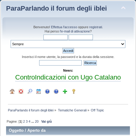
ParaParlando il forum degli iblei
Benvenuto!
Effettua l'accesso
oppure
registrati
.
Hai perso
l'e-mail di attivazione
?
Inserisci il nome utente, la password e la durata della sessione.
News:
ControIndicazioni con Ugo Catalano
ParaParlando il forum degli iblei
»
Tematiche Generali
»
Off Topic
Pagine: [
1
]
2
3
4
...
20
Vai giù
Oggetto
/
Aperto da