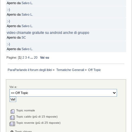
Aperto da
Salvo L.
:-)
Aperto da
Salvo L.
:-)
Aperto da
Salvo L.
video chiamate gratuite su android anche di gruppo
Aperto da
SC
:-)
Aperto da
Salvo L.
Pagine: [
1
]
2
3
4
...
20
Vai su
ParaParlando il forum degli iblei
»
Tematiche Generali
»
Off Topic
Vai a:
Topic normale
Topic caldo (più di 15 risposte)
Topic rovente (più di 25 risposte)
Topic chiuso