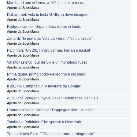
Marchand non si ferma: a 105 fa un altro record
Aperto da SportMania
Dakar, Loeb vola in testa Al Attiyah deve inseguire
Aperto da SportMania
Rodgers contro i Giganti Sarà dulcis in fundo
Aperto da SportMania
Zanardi: "Io punto su Vale La Ferrari? Non ci credo"
Aperto da SportMania
Paltrinieri: "Un 2017 d'oro per me, Ferrari e basket"
Aperto da SportMania
Val Monastero: Tour de Ski è un monologo russo
Aperto da SportMania
Prima tappa, primo podio Pellegrino è secondo!
Aperto da SportMania
Il 2017 di Campriani? "A lavorare da Google"
Aperto da SportMania
Auto, lotta Peugeot-Toyota Dakar, Peterhansel per il 13
Aperto da SportMania
L'annuncio della Ivanovic "Troppi guai fisici. Mi ritiro"
Aperto da SportMania
Tamberi e Paltrinieri Che spasso a New York
Aperto da SportMania
Trento ritrova Stokr: " Che bello tornare protagonista"