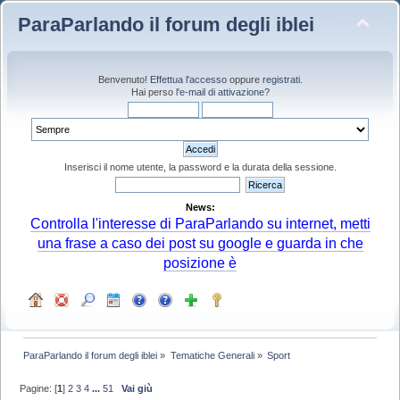
ParaParlando il forum degli iblei
Benvenuto!
Effettua l'accesso
oppure
registrati
.
Hai perso
l'e-mail di attivazione
?
Inserisci il nome utente, la password e la durata della sessione.
News:
Controlla l'interesse di ParaParlando su internet, metti
una frase a caso dei post su google e guarda in che
posizione è
ParaParlando il forum degli iblei
»
Tematiche Generali
»
Sport
Pagine: [
1
]
2
3
4
...
51
Vai giù