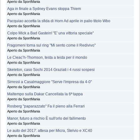
Aperto da SportMania
Aga in finale a Sydney Evans stoppa Thiem
Aperto da SportMania
Pacquiao accetta la sfida di Horn Ad aprile in palio titolo Wbo
Aperto da SportMania
Colpo Mick a Bad Gastein! "E' una vittoria speciale"
Aperto da SportMania
Fragomeni torna sul ring "Mi sento come il Redivivo"
Aperto da SportMania
Le Cleac’h-Thomson, testa a testa per il mondo
Aperto da SportMania
Skeleton, caso Sochi 2014 Graziati i 4 russi sospesi
Aperto da SportMania
Sirressi a Casalmaggiore "Serve l'impresa da 4-0"
Aperto da SportMania
Maltempo sulla Dakar Cancellata la 6ª tappa
Aperto da SportMania
Rosberg "paparazzato" Fa il pieno alla Ferrari
Aperto da SportMania
Manor, futuro a rischio È sull'orlo del fallimento
Aperto da SportMania
Le auto del 2017: attesa per Micra, Stelvio e XC40
Aperto da SportMania