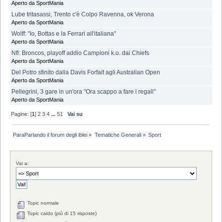
Aperto da SportMania
Lube tritasassi, Trento c'è Colpo Ravenna, ok Verona
Aperto da SportMania
Wolff: "Io, Bottas e la Ferrari all'italiana"
Aperto da SportMania
Nfl: Broncos, playoff addio Campioni k.o. dai Chiefs
Aperto da SportMania
Del Potro sfinito dalla Davis Forfait agli Australian Open
Aperto da SportMania
Pellegrini, 3 gare in un'ora "Ora scappo a fare i regali"
Aperto da SportMania
Pagine: [
1
]
2
3
4
...
51
Vai su
ParaParlando il forum degli iblei
»
Tematiche Generali
»
Sport
Vai a:
Topic normale
Topic caldo (più di 15 risposte)