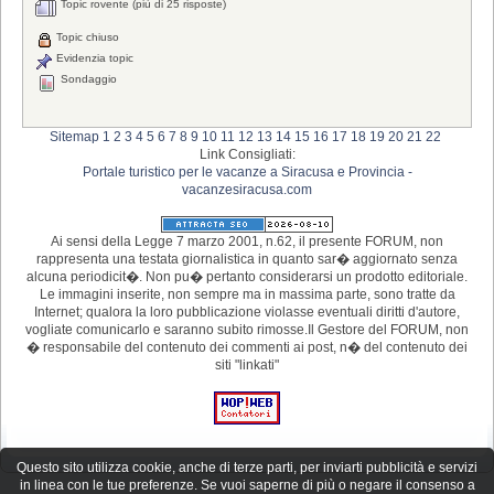
Topic rovente (più di 25 risposte)
Topic chiuso
Evidenzia topic
Sondaggio
Sitemap
1
2
3
4
5
6
7
8
9
10
11
12
13
14
15
16
17
18
19
20
21
22
Link Consigliati:
Portale turistico per le vacanze a Siracusa e Provincia -
vacanzesiracusa.com
Ai sensi della Legge 7 marzo 2001, n.62, il presente FORUM, non
rappresenta una testata giornalistica in quanto sar� aggiornato senza
alcuna periodicit�. Non pu� pertanto considerarsi un prodotto editoriale.
Le immagini inserite, non sempre ma in massima parte, sono tratte da
Internet; qualora la loro pubblicazione violasse eventuali diritti d'autore,
vogliate comunicarlo e saranno subito rimosse.Il Gestore del FORUM, non
� responsabile del contenuto dei commenti ai post, n� del contenuto dei
siti "linkati"
Questo sito utilizza cookie, anche di terze parti, per inviarti pubblicità e servizi
in linea con le tue preferenze. Se vuoi saperne di più o negare il consenso a