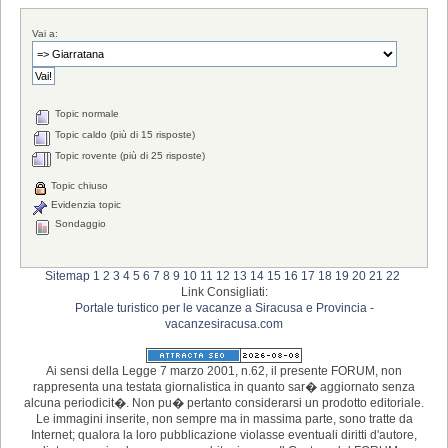
Vai a:
Topic normale
Topic caldo (più di 15 risposte)
Topic rovente (più di 25 risposte)
Topic chiuso
Evidenzia topic
Sondaggio
Sitemap
1
2
3
4
5
6
7
8
9
10
11
12
13
14
15
16
17
18
19
20
21
22
Link Consigliati:
Portale turistico per le vacanze a Siracusa e Provincia -
vacanzesiracusa.com
Ai sensi della Legge 7 marzo 2001, n.62, il presente FORUM, non
rappresenta una testata giornalistica in quanto sar� aggiornato senza
alcuna periodicit�. Non pu� pertanto considerarsi un prodotto editoriale.
Le immagini inserite, non sempre ma in massima parte, sono tratte da
Internet; qualora la loro pubblicazione violasse eventuali diritti d'autore,