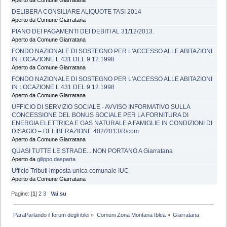
DELIBERA CONSILIARE ALIQUOTE TASI 2014
Aperto da Comune Giarratana
PIANO DEI PAGAMENTI DEI DEBITI AL 31/12/2013.
Aperto da Comune Giarratana
FONDO NAZIONALE DI SOSTEGNO PER L'ACCESSO ALLE ABITAZIONI
IN LOCAZIONE L.431 DEL 9.12.1998
Aperto da Comune Giarratana
FONDO NAZIONALE DI SOSTEGNO PER L'ACCESSO ALLE ABITAZIONI
IN LOCAZIONE L.431 DEL 9.12.1998
Aperto da Comune Giarratana
UFFICIO DI SERVIZIO SOCIALE - AVVISO INFORMATIVO SULLA
CONCESSIONE DEL BONUS SOCIALE PER LA FORNITURA DI
ENERGIA ELETTRICA E GAS NATURALE A FAMIGLIE IN CONDIZIONI DI
DISAGIO – DELIBERAZIONE 402/2013/R/com.
Aperto da Comune Giarratana
QUASI TUTTE LE STRADE... NON PORTANO A Giarratana
Aperto da
gilippo.dasparta
Ufficio Tributi imposta unica comunale IUC
Aperto da Comune Giarratana
Pagine: [
1
]
2
3
Vai su
ParaParlando il forum degli iblei
»
Comuni Zona Montana Iblea
»
Giarratana