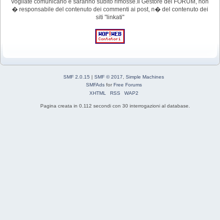
vogliate comunicarlo e saranno subito rimosse.Il Gestore del FORUM, non
� responsabile del contenuto dei commenti ai post, n� del contenuto dei
siti "linkati"
SMF 2.0.15
|
SMF © 2017
,
Simple Machines
SMFAds
for
Free Forums
XHTML
RSS
WAP2
Pagina creata in 0.112 secondi con 30 interrogazioni al database.