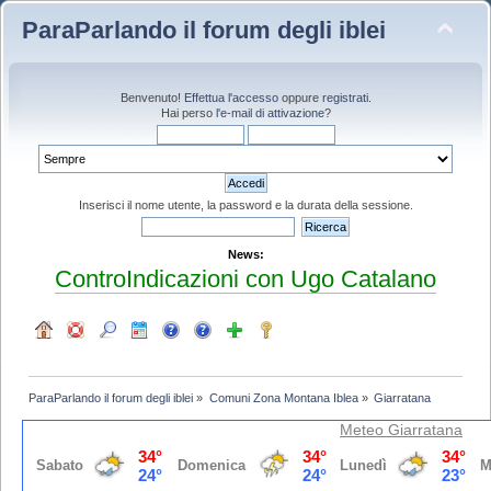
ParaParlando il forum degli iblei
Benvenuto!
Effettua l'accesso
oppure
registrati
.
Hai perso
l'e-mail di attivazione
?
Inserisci il nome utente, la password e la durata della sessione.
News:
ControIndicazioni con Ugo Catalano
ParaParlando il forum degli iblei
»
Comuni Zona Montana Iblea
»
Giarratana
Meteo
Giarratana