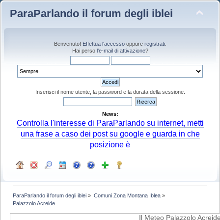
ParaParlando il forum degli iblei
Benvenuto!
Effettua l'accesso
oppure
registrati
.
Hai perso
l'e-mail di attivazione
?
Inserisci il nome utente, la password e la durata della sessione.
News:
Controlla l'interesse di ParaParlando su internet, metti
una frase a caso dei post su google e guarda in che
posizione è
ParaParlando il forum degli iblei
»
Comuni Zona Montana Iblea
»
Palazzolo Acreide
Il Meteo Palazzolo Acreid