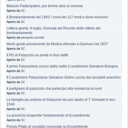
Bilancio Partecipativo, per fornire idee al comune
Aperto da
SC
Il Bombardamento del 1943: i nomi dei 117 morti e dove morirono
Aperto da
SC
Lettera aperta: 9 luglio, Giornata del Ricordo delle vittime del
bombardamento
Aperto da
pierpaolo.amodio
Morto giusto provienente da Modica ritrovato a Giannavì nel 1837
Aperto da
SC
Il PD di Palazzolo un piede in due staffe.
Aperto da
SC
Il primo Palazzolese ucciso dalla mafia il carabiniere Salvatore Bologna
Aperto da
SC
Il Carabiniere Palazzolese Salvatore Golino ucciso dai socialisti anarchici
Aperto da
SC
Il partigiano di palazzolo che partecipò alla resistenza al nord
Aperto da
SC
Le famiglie piu antiche di Palazzolo da uno studio di T. Grimaldi in doc.
1548
Aperto da
SC
La provincia sospende l'ampliamento di Ecoambiente
Aperto da
SC
Ponzio Pilato al consiglio comunale su Ecoambiente