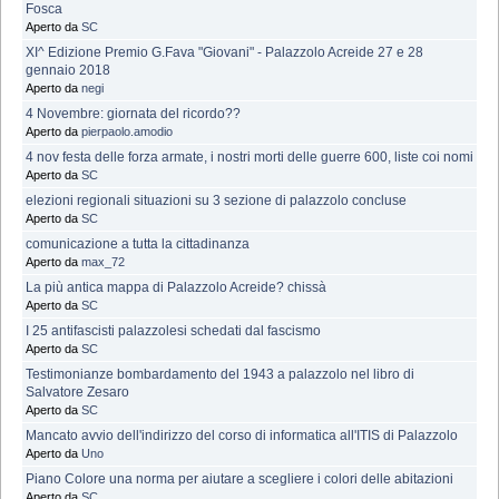
Fosca
Aperto da
SC
XI^ Edizione Premio G.Fava "Giovani" - Palazzolo Acreide 27 e 28
gennaio 2018
Aperto da
negi
4 Novembre: giornata del ricordo??
Aperto da
pierpaolo.amodio
4 nov festa delle forza armate, i nostri morti delle guerre 600, liste coi nomi
Aperto da
SC
elezioni regionali situazioni su 3 sezione di palazzolo concluse
Aperto da
SC
comunicazione a tutta la cittadinanza
Aperto da
max_72
La più antica mappa di Palazzolo Acreide? chissà
Aperto da
SC
I 25 antifascisti palazzolesi schedati dal fascismo
Aperto da
SC
Testimonianze bombardamento del 1943 a palazzolo nel libro di
Salvatore Zesaro
Aperto da
SC
Mancato avvio dell'indirizzo del corso di informatica all'ITIS di Palazzolo
Aperto da
Uno
Piano Colore una norma per aiutare a scegliere i colori delle abitazioni
Aperto da
SC