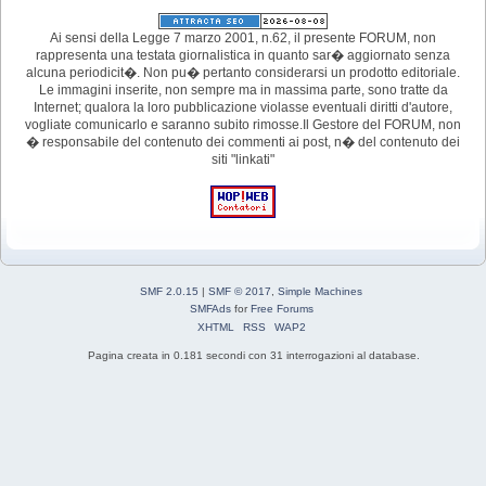
Ai sensi della Legge 7 marzo 2001, n.62, il presente FORUM, non
rappresenta una testata giornalistica in quanto sar� aggiornato senza
alcuna periodicit�. Non pu� pertanto considerarsi un prodotto editoriale.
Le immagini inserite, non sempre ma in massima parte, sono tratte da
Internet; qualora la loro pubblicazione violasse eventuali diritti d'autore,
vogliate comunicarlo e saranno subito rimosse.Il Gestore del FORUM, non
� responsabile del contenuto dei commenti ai post, n� del contenuto dei
siti "linkati"
SMF 2.0.15
|
SMF © 2017
,
Simple Machines
SMFAds
for
Free Forums
XHTML
RSS
WAP2
Pagina creata in 0.181 secondi con 31 interrogazioni al database.