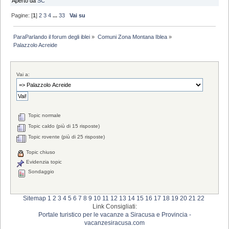
Aperto da
SC
Pagine: [
1
]
2
3
4
...
33
Vai su
ParaParlando il forum degli iblei
»
Comuni Zona Montana Iblea
»
Palazzolo Acreide
Vai a:
Topic normale
Topic caldo (più di 15 risposte)
Topic rovente (più di 25 risposte)
Topic chiuso
Evidenzia topic
Sondaggio
Sitemap
1
2
3
4
5
6
7
8
9
10
11
12
13
14
15
16
17
18
19
20
21
22
Link Consigliati:
Portale turistico per le vacanze a Siracusa e Provincia -
vacanzesiracusa.com