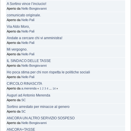
A Sortino vince l’inciucio!
Aperto da
Nello Bongiovanni
comunicato originale.
Aperto da
Nello Palì
Via Aldo Moro,
Aperto da
Nello Palì
Andate a cercare chi vi amministra!
Aperto da
Nello Palì
Mi vergogno.
Aperto da
Nello Palì
IL SINDACO DELLE TASSE
Aperto da
Nello Bongiovanni
Ho poca stima per chi non rispetta le politiche sociali
Aperto da
Nello Palì
CIRCOLO RINASCITA
Aperto da
a.merenda
«
1
2
3
4
...
14
»
Auguri ad Antonio Merenda
Aperto da
SC
Sortino arrestato per minacce al genero
Aperto da
SC
ANCORA UN ALTRO SERVIZIO SOSPESO
Aperto da
Nello Bongiovanni
ANCORA+TASSE