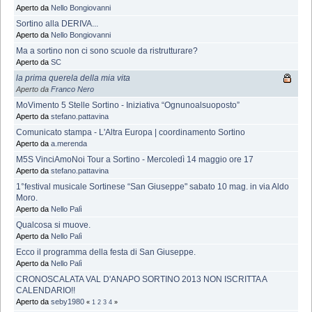
Aperto da
Nello Bongiovanni
Sortino alla DERIVA...
Aperto da
Nello Bongiovanni
Ma a sortino non ci sono scuole da ristrutturare?
Aperto da
SC
la prima querela della mia vita
Aperto da
Franco Nero
MoVimento 5 Stelle Sortino - Iniziativa “Ognunoalsuoposto”
Aperto da
stefano.pattavina
Comunicato stampa - L'Altra Europa | coordinamento Sortino
Aperto da
a.merenda
M5S VinciAmoNoi Tour a Sortino - Mercoledì 14 maggio ore 17
Aperto da
stefano.pattavina
1°festival musicale Sortinese “San Giuseppe" sabato 10 mag. in via Aldo
Moro.
Aperto da
Nello Palì
Qualcosa si muove.
Aperto da
Nello Palì
Ecco il programma della festa di San Giuseppe.
Aperto da
Nello Palì
CRONOSCALATA VAL D'ANAPO SORTINO 2013 NON ISCRITTA A
CALENDARIO!!
Aperto da
seby1980
«
1
2
3
4
»