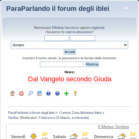
ParaParlando il forum degli iblei
Benvenuto!
Effettua l'accesso
oppure
registrati
.
Hai perso
l'e-mail di attivazione
?
Inserisci il nome utente, la password e la durata della sessione.
News:
Dal Vangelo secondo Giuda
ParaParlando il forum degli iblei
»
Comuni Zona Montana Iblea
»
Sortino
(Moderatori:
Francesco Di Mauro
,
a.merenda
)
Il Meteo Sortino