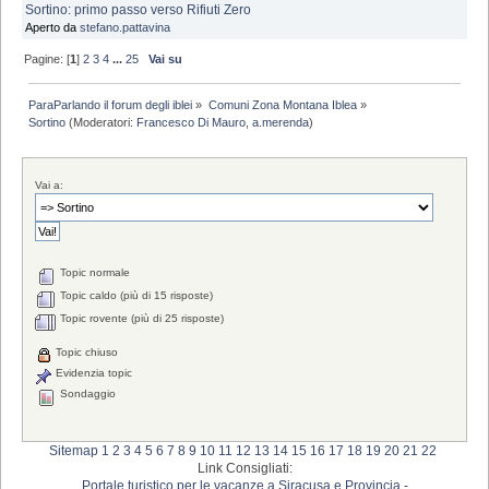
Sortino: primo passo verso Rifiuti Zero
Aperto da
stefano.pattavina
Pagine: [
1
]
2
3
4
...
25
Vai su
ParaParlando il forum degli iblei
»
Comuni Zona Montana Iblea
»
Sortino
(Moderatori:
Francesco Di Mauro
,
a.merenda
)
Vai a:
Topic normale
Topic caldo (più di 15 risposte)
Topic rovente (più di 25 risposte)
Topic chiuso
Evidenzia topic
Sondaggio
Sitemap
1
2
3
4
5
6
7
8
9
10
11
12
13
14
15
16
17
18
19
20
21
22
Link Consigliati:
Portale turistico per le vacanze a Siracusa e Provincia -