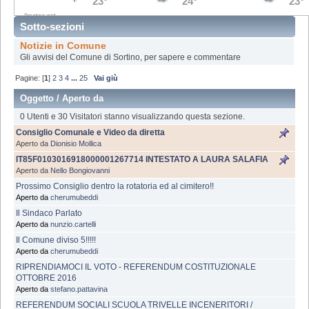
Sotto-sezioni
Notizie in Comune
Gli avvisi del Comune di Sortino, per sapere e commentare
Pagine: [
1
]
2
3
4
...
25
Vai giù
Oggetto
/
Aperto da
0 Utenti e 30 Visitatori stanno visualizzando questa sezione.
Consiglio Comunale e Video da diretta
Aperto da
Dionisio Mollica
IT85F0103016918000001267714 INTESTATO A LAURA SALAFIA
Aperto da
Nello Bongiovanni
Prossimo Consiglio dentro la rotatoria ed al cimitero!!
Aperto da
cherumubeddi
Il Sindaco Parlato
Aperto da
nunzio.cartelli
Il Comune diviso 5!!!!!
Aperto da
cherumubeddi
RIPRENDIAMOCI IL VOTO - REFERENDUM COSTITUZIONALE
OTTOBRE 2016
Aperto da
stefano.pattavina
REFERENDUM SOCIALI SCUOLA TRIVELLE INCENERITORI /