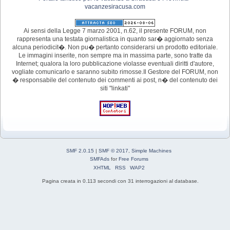
vacanzesiracusa.com
Ai sensi della Legge 7 marzo 2001, n.62, il presente FORUM, non
rappresenta una testata giornalistica in quanto sar� aggiornato senza
alcuna periodicit�. Non pu� pertanto considerarsi un prodotto editoriale.
Le immagini inserite, non sempre ma in massima parte, sono tratte da
Internet; qualora la loro pubblicazione violasse eventuali diritti d'autore,
vogliate comunicarlo e saranno subito rimosse.Il Gestore del FORUM, non
� responsabile del contenuto dei commenti ai post, n� del contenuto dei
siti "linkati"
SMF 2.0.15
|
SMF © 2017
,
Simple Machines
SMFAds
for
Free Forums
XHTML
RSS
WAP2
Pagina creata in 0.113 secondi con 31 interrogazioni al database.