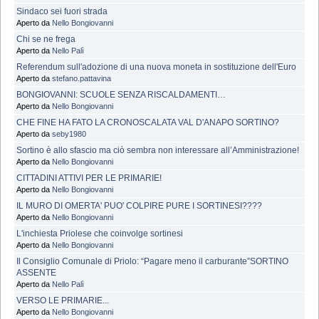
Sindaco sei fuori strada
Aperto da
Nello Bongiovanni
Chi se ne frega
Aperto da
Nello Palì
Referendum sull'adozione di una nuova moneta in sostituzione dell'Euro
Aperto da
stefano.pattavina
BONGIOVANNI: SCUOLE SENZA RISCALDAMENTI…
Aperto da
Nello Bongiovanni
CHE FINE HA FATO LA CRONOSCALATA VAL D'ANAPO SORTINO?
Aperto da
seby1980
Sortino è allo sfascio ma ciò sembra non interessare all’Amministrazione!
Aperto da
Nello Bongiovanni
CITTADINI ATTIVI PER LE PRIMARIE!
Aperto da
Nello Bongiovanni
IL MURO DI OMERTA' PUO' COLPIRE PURE I SORTINESI????
Aperto da
Nello Bongiovanni
L'inchiesta Priolese che coinvolge sortinesi
Aperto da
Nello Bongiovanni
Il Consiglio Comunale di Priolo: “Pagare meno il carburante”SORTINO
ASSENTE
Aperto da
Nello Palì
VERSO LE PRIMARIE...
Aperto da
Nello Bongiovanni