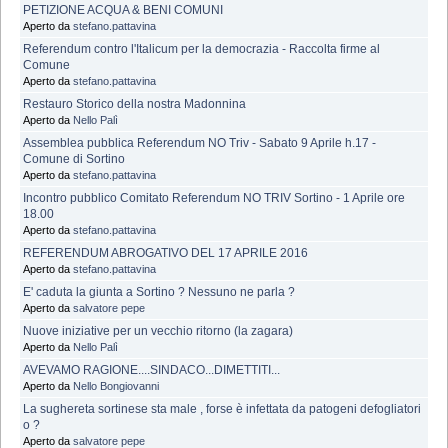
PETIZIONE ACQUA & BENI COMUNI
Aperto da
stefano.pattavina
Referendum contro l'Italicum per la democrazia - Raccolta firme al
Comune
Aperto da
stefano.pattavina
Restauro Storico della nostra Madonnina
Aperto da
Nello Palì
Assemblea pubblica Referendum NO Triv - Sabato 9 Aprile h.17 -
Comune di Sortino
Aperto da
stefano.pattavina
Incontro pubblico Comitato Referendum NO TRIV Sortino - 1 Aprile ore
18.00
Aperto da
stefano.pattavina
REFERENDUM ABROGATIVO DEL 17 APRILE 2016
Aperto da
stefano.pattavina
E' caduta la giunta a Sortino ? Nessuno ne parla ?
Aperto da
salvatore pepe
Nuove iniziative per un vecchio ritorno (la zagara)
Aperto da
Nello Palì
AVEVAMO RAGIONE....SINDACO...DIMETTITI...
Aperto da
Nello Bongiovanni
La sughereta sortinese sta male , forse è infettata da patogeni defogliatori
o ?
Aperto da
salvatore pepe