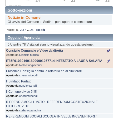
Sotto-sezioni
Notizie in Comune
Gli avvisi del Comune di Sortino, per sapere e commentare
Pagine: [
1
]
2
3
4
...
25
Vai giù
Oggetto
/
Aperto da
0 Utenti e 78 Visitatori stanno visualizzando questa sezione.
Consiglio Comunale e Video da diretta
Aperto da
Dionisio Mollica
IT85F0103016918000001267714 INTESTATO A LAURA SALAFIA
Aperto da
Nello Bongiovanni
Prossimo Consiglio dentro la rotatoria ed al cimitero!!
Aperto da
cherumubeddi
Il Sindaco Parlato
Aperto da
nunzio.cartelli
Il Comune diviso 5!!!!!
Aperto da
cherumubeddi
RIPRENDIAMOCI IL VOTO - REFERENDUM COSTITUZIONALE
OTTOBRE 2016
Aperto da
stefano.pattavina
REFERENDUM SOCIALI SCUOLA TRIVELLE INCENERITORI /