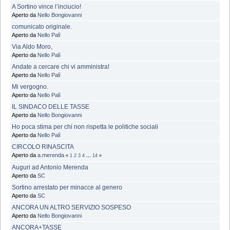
A Sortino vince l’inciucio!
Aperto da
Nello Bongiovanni
comunicato originale.
Aperto da
Nello Palì
Via Aldo Moro,
Aperto da
Nello Palì
Andate a cercare chi vi amministra!
Aperto da
Nello Palì
Mi vergogno.
Aperto da
Nello Palì
IL SINDACO DELLE TASSE
Aperto da
Nello Bongiovanni
Ho poca stima per chi non rispetta le politiche sociali
Aperto da
Nello Palì
CIRCOLO RINASCITA
Aperto da
a.merenda
«
1
2
3
4
...
14
»
Auguri ad Antonio Merenda
Aperto da
SC
Sortino arrestato per minacce al genero
Aperto da
SC
ANCORA UN ALTRO SERVIZIO SOSPESO
Aperto da
Nello Bongiovanni
ANCORA+TASSE