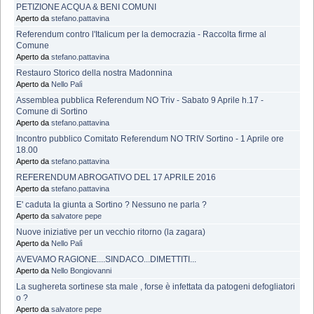
PETIZIONE ACQUA & BENI COMUNI
Aperto da
stefano.pattavina
Referendum contro l'Italicum per la democrazia - Raccolta firme al
Comune
Aperto da
stefano.pattavina
Restauro Storico della nostra Madonnina
Aperto da
Nello Palì
Assemblea pubblica Referendum NO Triv - Sabato 9 Aprile h.17 -
Comune di Sortino
Aperto da
stefano.pattavina
Incontro pubblico Comitato Referendum NO TRIV Sortino - 1 Aprile ore
18.00
Aperto da
stefano.pattavina
REFERENDUM ABROGATIVO DEL 17 APRILE 2016
Aperto da
stefano.pattavina
E' caduta la giunta a Sortino ? Nessuno ne parla ?
Aperto da
salvatore pepe
Nuove iniziative per un vecchio ritorno (la zagara)
Aperto da
Nello Palì
AVEVAMO RAGIONE....SINDACO...DIMETTITI...
Aperto da
Nello Bongiovanni
La sughereta sortinese sta male , forse è infettata da patogeni defogliatori
o ?
Aperto da
salvatore pepe