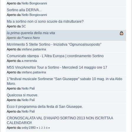
Aperto da
Nello Bongiovanni
Sortino alla DERIVA...
Aperto da
Nello Bongiovanni
Ma a sortino non ci sono scuole da ristrutturare?
Aperto da
SC
la prima querela della mia vita
Aperto da
Franco Nero
MoVimento 5 Stelle Sortino - Iniziativa “Ognunoalsuoposto”
Aperto da
stefano.pattavina
Comunicato stampa - L'Altra Europa | coordinamento Sortino
Aperto da
a.merenda
M5S VinciAmoNoi Tour a Sortino - Mercoledì 14 maggio ore 17
Aperto da
stefano.pattavina
1°festival musicale Sortinese “San Giuseppe" sabato 10 mag. in via Aldo
Moro.
Aperto da
Nello Palì
Qualcosa si muove.
Aperto da
Nello Palì
Ecco il programma della festa di San Giuseppe.
Aperto da
Nello Palì
CRONOSCALATA VAL D'ANAPO SORTINO 2013 NON ISCRITTA A
CALENDARIO!!
Aperto da
seby1980
«
1
2
3
4
»