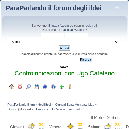
ParaParlando il forum degli iblei
Benvenuto!
Effettua l'accesso
oppure
registrati
.
Hai perso
l'e-mail di attivazione
?
Inserisci il nome utente, la password e la durata della sessione.
News:
ControIndicazioni con Ugo Catalano
ParaParlando il forum degli iblei
»
Comuni Zona Montana Iblea
»
Sortino
(Moderatori:
Francesco Di Mauro
,
a.merenda
)
Il Meteo Sortino