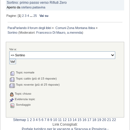
Sortino: primo passo verso Rifiuti Zero
Aperto da
stefano.pattavina
Pagine: [
1
]
2
3
4
...
25
Vai su
ParaParlando il forum degli iblei
»
Comuni Zona Montana Iblea
»
Sortino
(Moderatori:
Francesco Di Mauro
,
a.merenda
)
Vai a:
Topic normale
Topic caldo (più di 15 risposte)
Topic rovente (più di 25 risposte)
Topic chiuso
Evidenzia topic
Sondaggio
Sitemap
1
2
3
4
5
6
7
8
9
10
11
12
13
14
15
16
17
18
19
20
21
22
Link Consigliati:
Portale turistico per le vacanze a Siracusa e Provincia -