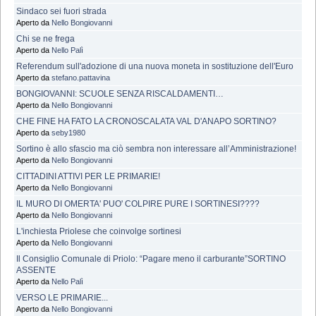
Sindaco sei fuori strada
Aperto da
Nello Bongiovanni
Chi se ne frega
Aperto da
Nello Palì
Referendum sull'adozione di una nuova moneta in sostituzione dell'Euro
Aperto da
stefano.pattavina
BONGIOVANNI: SCUOLE SENZA RISCALDAMENTI…
Aperto da
Nello Bongiovanni
CHE FINE HA FATO LA CRONOSCALATA VAL D'ANAPO SORTINO?
Aperto da
seby1980
Sortino è allo sfascio ma ciò sembra non interessare all’Amministrazione!
Aperto da
Nello Bongiovanni
CITTADINI ATTIVI PER LE PRIMARIE!
Aperto da
Nello Bongiovanni
IL MURO DI OMERTA' PUO' COLPIRE PURE I SORTINESI????
Aperto da
Nello Bongiovanni
L'inchiesta Priolese che coinvolge sortinesi
Aperto da
Nello Bongiovanni
Il Consiglio Comunale di Priolo: “Pagare meno il carburante”SORTINO
ASSENTE
Aperto da
Nello Palì
VERSO LE PRIMARIE...
Aperto da
Nello Bongiovanni