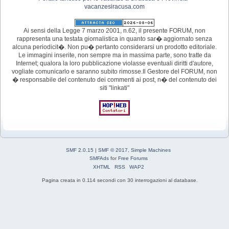
vacanzesiracusa.com
Ai sensi della Legge 7 marzo 2001, n.62, il presente FORUM, non
rappresenta una testata giornalistica in quanto sar� aggiornato senza
alcuna periodicit�. Non pu� pertanto considerarsi un prodotto editoriale.
Le immagini inserite, non sempre ma in massima parte, sono tratte da
Internet; qualora la loro pubblicazione violasse eventuali diritti d'autore,
vogliate comunicarlo e saranno subito rimosse.Il Gestore del FORUM, non
� responsabile del contenuto dei commenti ai post, n� del contenuto dei
siti "linkati"
SMF 2.0.15
|
SMF © 2017
,
Simple Machines
SMFAds
for
Free Forums
XHTML
RSS
WAP2
Pagina creata in 0.114 secondi con 30 interrogazioni al database.