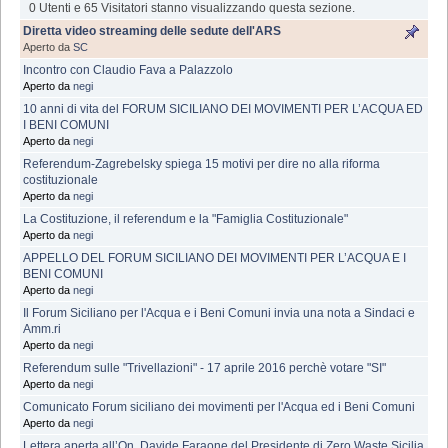
0 Utenti e 65 Visitatori stanno visualizzando questa sezione.
Diretta video streaming delle sedute dell'ARS
Aperto da
SC
Incontro con Claudio Fava a Palazzolo
Aperto da
negi
10 anni di vita del FORUM SICILIANO DEI MOVIMENTI PER L’ACQUA ED
I BENI COMUNI
Aperto da
negi
Referendum-Zagrebelsky spiega 15 motivi per dire no alla riforma
costituzionale
Aperto da
negi
La Costituzione, il referendum e la "Famiglia Costituzionale"
Aperto da
negi
APPELLO DEL FORUM SICILIANO DEI MOVIMENTI PER L’ACQUA E I
BENI COMUNI
Aperto da
negi
Il Forum Siciliano per l'Acqua e i Beni Comuni invia una nota a Sindaci e
Amm.ri
Aperto da
negi
Referendum sulle "Trivellazioni" - 17 aprile 2016 perchè votare "SI"
Aperto da
negi
Comunicato Forum siciliano dei movimenti per l'Acqua ed i Beni Comuni
Aperto da
negi
Lettera aperta all’On. Davide Faraone del Presidente di Zero Waste Sicilia