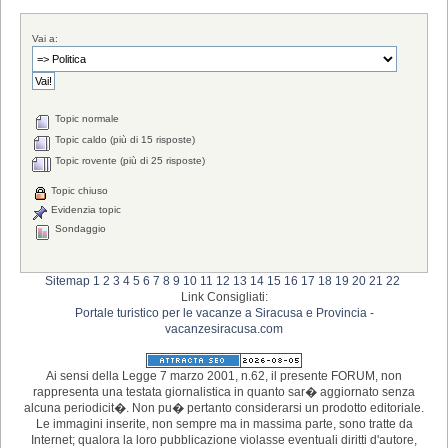
Vai a:
Topic normale
Topic caldo (più di 15 risposte)
Topic rovente (più di 25 risposte)
Topic chiuso
Evidenzia topic
Sondaggio
Sitemap
1
2
3
4
5
6
7
8
9
10
11
12
13
14
15
16
17
18
19
20
21
22
Link Consigliati:
Portale turistico per le vacanze a Siracusa e Provincia -
vacanzesiracusa.com
Ai sensi della Legge 7 marzo 2001, n.62, il presente FORUM, non
rappresenta una testata giornalistica in quanto sar� aggiornato senza
alcuna periodicit�. Non pu� pertanto considerarsi un prodotto editoriale.
Le immagini inserite, non sempre ma in massima parte, sono tratte da
Internet; qualora la loro pubblicazione violasse eventuali diritti d'autore,