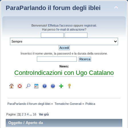
ParaParlando il forum degli iblei
Benvenuto!
Effettua l'accesso
oppure
registrati
.
Hai perso
l'e-mail di attivazione
?
Inserisci il nome utente, la password e la durata della sessione.
News:
ControIndicazioni con Ugo Catalano
ParaParlando il forum degli iblei
»
Tematiche Generali
»
Politica
Pagine: [
1
]
2
3
4
...
16
Vai giù
Oggetto
/
Aperto da