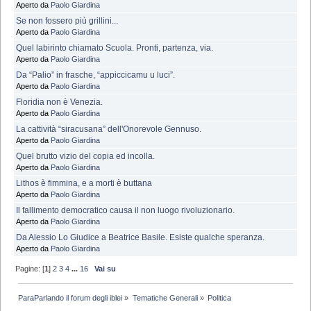
Aperto da
Paolo Giardina
Se non fossero più grillini...
Aperto da
Paolo Giardina
Quel labirinto chiamato Scuola. Pronti, partenza, via.
Aperto da
Paolo Giardina
Da “Palio” in frasche, “appiccicamu u luci”.
Aperto da
Paolo Giardina
Floridia non è Venezia.
Aperto da
Paolo Giardina
La cattività “siracusana” dell'Onorevole Gennuso.
Aperto da
Paolo Giardina
Quel brutto vizio del copia ed incolla.
Aperto da
Paolo Giardina
Lithos è fimmina, e a morti è buttana
Aperto da
Paolo Giardina
Il fallimento democratico causa il non luogo rivoluzionario.
Aperto da
Paolo Giardina
Da Alessio Lo Giudice a Beatrice Basile. Esiste qualche speranza.
Aperto da
Paolo Giardina
Pagine: [
1
]
2
3
4
...
16
Vai su
ParaParlando il forum degli iblei
»
Tematiche Generali
»
Politica