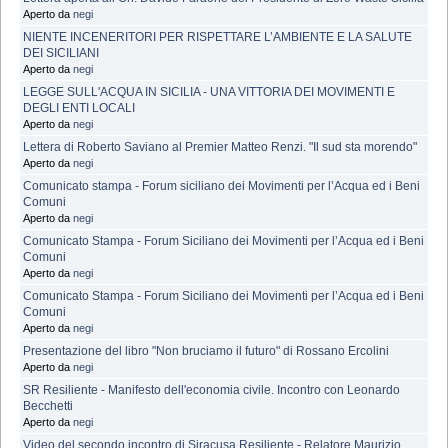
Aperto da
negi
NIENTE INCENERITORI PER RISPETTARE L’AMBIENTE E LA SALUTE
DEI SICILIANI
Aperto da
negi
LEGGE SULL'ACQUA IN SICILIA - UNA VITTORIA DEI MOVIMENTI E
DEGLI ENTI LOCALI
Aperto da
negi
Lettera di Roberto Saviano al Premier Matteo Renzi. "Il sud sta morendo"
Aperto da
negi
Comunicato stampa - Forum siciliano dei Movimenti per l’Acqua ed i Beni
Comuni
Aperto da
negi
Comunicato Stampa - Forum Siciliano dei Movimenti per l’Acqua ed i Beni
Comuni
Aperto da
negi
Comunicato Stampa - Forum Siciliano dei Movimenti per l’Acqua ed i Beni
Comuni
Aperto da
negi
Presentazione del libro "Non bruciamo il futuro" di Rossano Ercolini
Aperto da
negi
SR Resiliente - Manifesto dell'economia civile. Incontro con Leonardo
Becchetti
Aperto da
negi
Video del secondo incontro di Siracusa Resiliente - Relatore Maurizio