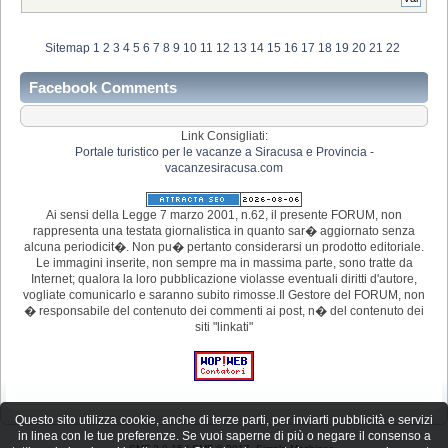
Sitemap
1
2
3
4
5
6
7
8
9
10
11
12
13
14
15
16
17
18
19
20
21
22
Facebook Comments
Link Consigliati:
Portale turistico per le vacanze a Siracusa e Provincia -
vacanzesiracusa.com
Ai sensi della Legge 7 marzo 2001, n.62, il presente FORUM, non
rappresenta una testata giornalistica in quanto sar� aggiornato senza
alcuna periodicit�. Non pu� pertanto considerarsi un prodotto editoriale.
Le immagini inserite, non sempre ma in massima parte, sono tratte da
Internet; qualora la loro pubblicazione violasse eventuali diritti d'autore,
vogliate comunicarlo e saranno subito rimosse.Il Gestore del FORUM, non
� responsabile del contenuto dei commenti ai post, n� del contenuto dei
siti "linkati"
Questo sito utilizza cookie, anche di terze parti, per inviarti pubblicità e servizi
in linea con le tue preferenze. Se vuoi saperne di più o negare il consenso a