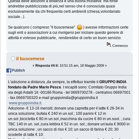
Questa delle adozioni a distanza è una buona iniziativa ma forse
andrebbe pubblicizzata di più,nel senso che è conosciuta quasi
esclusivamente da chi frequenta certi ambienti (chiesa,volontariato
sociale...).
Se qualcuno ( compreso "il buscemese"
) avesse informazioni certe
sugli enti o associazioni a cui rivolgersi per iniziare questo genere di
attività e volesse pubblicarle, renderebbe di certo un buon servizio.
Connesso
il buscemese
«
Risposta #4 il:
10:51:15 am, 18 Maggio 2009 »
Publish
L'adozione a distanza ,da sempre, la effettuo tramite il
GRUPPO INDIA
fondato da Padre Mario Pesce
. I recapiti sono: Comitato Gruppo India
via degli Astalli 16 -00186 Roma - tel 0669700278 - centralino 06697001
- fax 0669700320 e-mail gruppoindia@gruppoindia.it
www.gruppoindia.it
.
Adozione- € 13-16 mensili; donare una capretta per il latte € 26-34 in
unica soluzione; bufala € 240 in un.sol.; 100 panini € 12 in
un.sol.;bicicletta € 80 in un.sol.;macchina da cucire € 80 in un.sool. ; cura
TBC 140 in un. sol.;cura lebbra € 52 in un. sol.; donare un'aula € 9000 in
unica soluzione ; un sacco di riso € 10; un sacco di farina € 20; 30
scodelle di latte € 10: