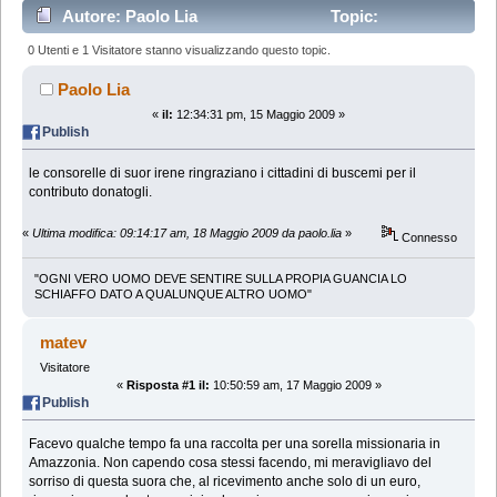
Autore: Paolo Lia
Topic:
ringraziamenti delle consorelle di suor irene (Letto
0 Utenti e 1 Visitatore stanno visualizzando questo topic.
142436 volte)
Paolo Lia
«
il:
12:34:31 pm, 15 Maggio 2009 »
Publish
le consorelle di suor irene ringraziano i cittadini di buscemi per il
contributo donatogli.
«
Ultima modifica: 09:14:17 am, 18 Maggio 2009 da paolo.lia
»
Connesso
"OGNI VERO UOMO DEVE SENTIRE SULLA PROPIA GUANCIA LO
SCHIAFFO DATO A QUALUNQUE ALTRO UOMO"
matev
Visitatore
«
Risposta #1 il:
10:50:59 am, 17 Maggio 2009 »
Publish
Facevo qualche tempo fa una raccolta per una sorella missionaria in
Amazzonia. Non capendo cosa stessi facendo, mi meravigliavo del
sorriso di questa suora che, al ricevimento anche solo di un euro,