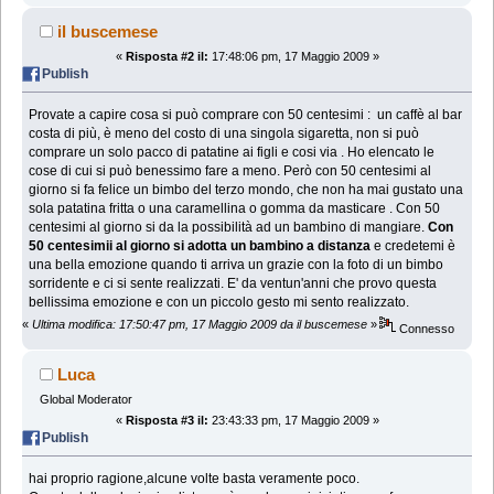
il buscemese
«
Risposta #2 il:
17:48:06 pm, 17 Maggio 2009 »
Publish
Provate a capire cosa si può comprare con 50 centesimi : un caffè al bar
costa di più, è meno del costo di una singola sigaretta, non si può
comprare un solo pacco di patatine ai figli e cosi via . Ho elencato le
cose di cui si può benessimo fare a meno. Però con 50 centesimi al
giorno si fa felice un bimbo del terzo mondo, che non ha mai gustato una
sola patatina fritta o una caramellina o gomma da masticare . Con 50
centesimi al giorno si da la possibilità ad un bambino di mangiare.
Con
50 centesimii al giorno si adotta un bambino a distanza
e credetemi è
una bella emozione quando ti arriva un grazie con la foto di un bimbo
sorridente e ci si sente realizzati. E' da ventun'anni che provo questa
bellissima emozione e con un piccolo gesto mi sento realizzato.
«
Ultima modifica: 17:50:47 pm, 17 Maggio 2009 da il buscemese
»
Connesso
Luca
Global Moderator
«
Risposta #3 il:
23:43:33 pm, 17 Maggio 2009 »
Publish
hai proprio ragione,alcune volte basta veramente poco.