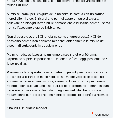
ringraziava con la stessa gioia che noi proveremmo se vincessimo un
milione di euro.
Al mio scusarmi per l'esiguità della raccolta, la sorella con un sorriso
incredibile mi dice: Si ricordi che per noi avere un euro ci aiuta a
sollevare da bisogni incredibili le persone che assistiamo perchè...prima
non ce l'avevamo e ora ce l'abbiamo....
Non ci posso credere!! Ci rendiamo conto di questa cosa? NO! Non
possiamo perchè non abbiamo neanche lontanamente la misura dei
bisogni di certa gente in questo mondo.
Ma mi chiedo, se facessimo un lungo passo indietro di 50 anni,
sapremmo capire l'importanza del valore di ciò che oggi possediamo?
Io penso di sì.
Proviamo a farlo questo passo indietro un pò tutti perchè son certa che
questa cosa ci farebbe molto riflettere sul valore vero delle cose che
abbiamo
e ne avremmo più cura; avremmo forse più cura per il nostro
mondo e per i suoi abitanti e soprattutto riprenderemmo in mano la cura
del nostro animo attanagliato da un egoismo infinito che ci porta a
meravigliarci quando chi non ha niente ti sorride sol perchè ha ricevuto
un misero euro.
Che follia, in questo mondo!
Connesso