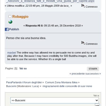
_Adozioni_a_distanza_fatti_e_misfatti_Una_guida_per_capirle.aspx
«
Ultima modifica: 22:03:48 pm, 18 Maggio 2009 da luca_
»
Connesso
Robaggio
«
Risposta #6 il:
09:15:48 am, 26 Dicembre 2018 »
Publish
Penso che sia una buona idea.
Connesso
maxbet
The online way has allowed me to persuade me to come and try and
play after that. Because I may have credibility for 500 Buddha images, she will
be able to use the service. Whether it's a single ball
Pagine: [
1
]
Vai su
STAMPA
« precedente
successivo »
ParaParlando il forum degli iblei
»
Comuni Zona Montana Iblea
»
Buscemi
(Moderatore:
Luca
) »
ringraziamenti delle consorelle di suor irene
Vai a: