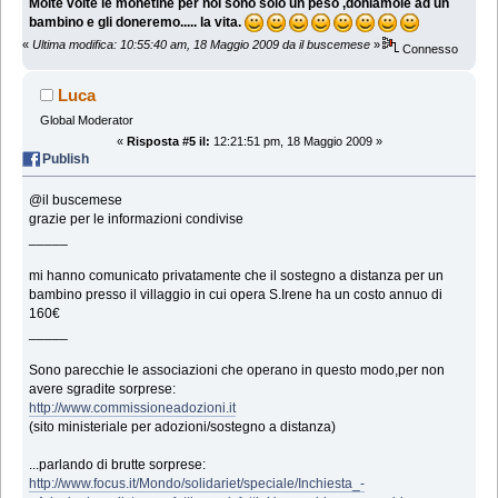
Molte volte le monetine per noi sono solo un peso ,doniamole ad un
bambino e gli doneremo..... la vita.
«
Ultima modifica: 10:55:40 am, 18 Maggio 2009 da il buscemese
»
Connesso
Luca
Global Moderator
«
Risposta #5 il:
12:21:51 pm, 18 Maggio 2009 »
Publish
@il buscemese
grazie per le informazioni condivise
_____
mi hanno comunicato privatamente che il sostegno a distanza per un
bambino presso il villaggio in cui opera S.Irene ha un costo annuo di
160€
_____
Sono parecchie le associazioni che operano in questo modo,per non
avere sgradite sorprese:
http://www.commissioneadozioni.it
(sito ministeriale per adozioni/sostegno a distanza)
...parlando di brutte sorprese:
http://www.focus.it/Mondo/solidariet/speciale/Inchiesta_-