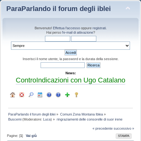
ParaParlando il forum degli iblei
Benvenuto!
Effettua l'accesso
oppure
registrati
.
Hai perso
l'e-mail di attivazione
?
Inserisci il nome utente, la password e la durata della sessione.
News:
ControIndicazioni con Ugo Catalano
ParaParlando il forum degli iblei
»
Comuni Zona Montana Iblea
»
Buscemi
(Moderatore:
Luca
) »
ringraziamenti delle consorelle di suor irene
« precedente
successivo »
Pagine: [
1
]
Vai giù
STAMPA