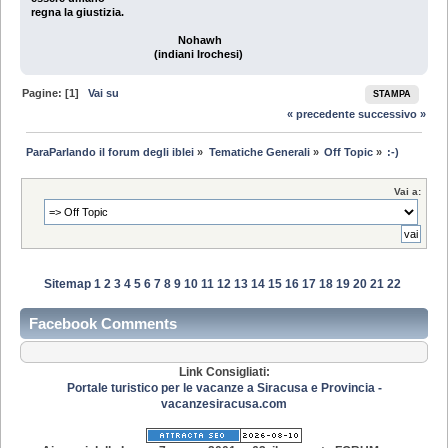
regna la giustizia.
Nohawh
(indiani Irochesi)
Pagine: [
1
]
Vai su
STAMPA
« precedente
successivo »
ParaParlando il forum degli iblei
»
Tematiche Generali
»
Off Topic
»
:-)
Vai a:
Sitemap
1
2
3
4
5
6
7
8
9
10
11
12
13
14
15
16
17
18
19
20
21
22
Facebook Comments
Link Consigliati:
Portale turistico per le vacanze a Siracusa e Provincia -
vacanzesiracusa.com