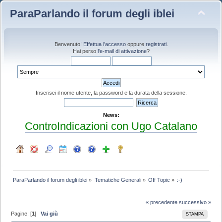
ParaParlando il forum degli iblei
Benvenuto!
Effettua l'accesso
oppure
registrati
.
Hai perso
l'e-mail di attivazione
?
Inserisci il nome utente, la password e la durata della sessione.
News:
ControIndicazioni con Ugo Catalano
ParaParlando il forum degli iblei
»
Tematiche Generali
»
Off Topic
»
:-)
« precedente
successivo »
Pagine: [
1
]
Vai giù
STAMPA