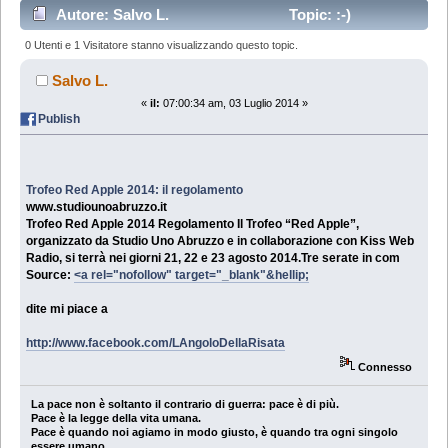
Autore: Salvo L.
Topic: :-)
0 Utenti e 1 Visitatore stanno visualizzando questo topic.
Salvo L.
«
il:
07:00:34 am, 03 Luglio 2014 »
Publish
Trofeo Red Apple 2014: il regolamento
www.studiounoabruzzo.it
Trofeo Red Apple 2014 Regolamento Il Trofeo “Red Apple”,
organizzato da Studio Uno Abruzzo e in collaborazione con Kiss Web
Radio, si terrà nei giorni 21, 22 e 23 agosto 2014.Tre serate in com
Source:
<a rel="nofollow" target="_blank"&hellip;
dite mi piace a
http://www.facebook.com/LAngoloDellaRisata
Connesso
La pace non è soltanto il contrario di guerra: pace è di più.
Pace è la legge della vita umana.
Pace è quando noi agiamo in modo giusto, è quando tra ogni singolo
essere umano