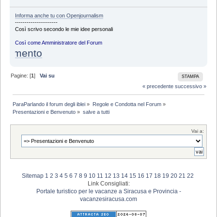
Informa anche tu con Openjournalism
----------------------
Così scrivo secondo le mie idee personali
Così come Amministratore del Forum
lamento
Pagine: [
1
]
Vai su
STAMPA
« precedente
successivo »
ParaParlando il forum degli iblei
»
Regole e Condotta nel Forum
»
Presentazioni e Benvenuto
»
salve a tutti
Vai a:
Sitemap
1
2
3
4
5
6
7
8
9
10
11
12
13
14
15
16
17
18
19
20
21
22
Link Consigliati:
Portale turistico per le vacanze a Siracusa e Provincia -
vacanzesiracusa.com