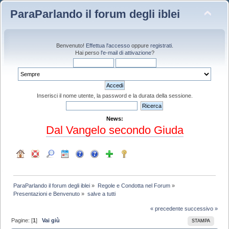
ParaParlando il forum degli iblei
Benvenuto!
Effettua l'accesso
oppure
registrati
.
Hai perso
l'e-mail di attivazione
?
Inserisci il nome utente, la password e la durata della sessione.
News:
Dal Vangelo secondo Giuda
ParaParlando il forum degli iblei
»
Regole e Condotta nel Forum
»
Presentazioni e Benvenuto
»
salve a tutti
« precedente
successivo »
Pagine: [
1
]
Vai giù
STAMPA