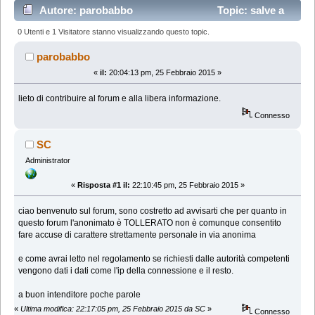
Autore: parobabbo
Topic: salve a
tutti (Letto 69542 volte)
0 Utenti e 1 Visitatore stanno visualizzando questo topic.
parobabbo
«
il:
20:04:13 pm, 25 Febbraio 2015 »
lieto di contribuire al forum e alla libera informazione.
Connesso
SC
Administrator
«
Risposta #1 il:
22:10:45 pm, 25 Febbraio 2015 »
ciao benvenuto sul forum, sono costretto ad avvisarti che per quanto in
questo forum l'anonimato è TOLLERATO non è comunque consentito
fare accuse di carattere strettamente personale in via anonima
e come avrai letto nel regolamento se richiesti dalle autorità competenti
vengono dati i dati come l'ip della connessione e il resto.
a buon intenditore poche parole
«
Ultima modifica: 22:17:05 pm, 25 Febbraio 2015 da SC
»
Connesso