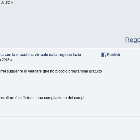
5 da SC
»
Regola
ta con la macchina virtuale dalla regione lazio
Publish
o 2015 »
orrei suggerire di valutare questo piccolo programma gratuito
nstallare è sufficiente una compilazione dei campi