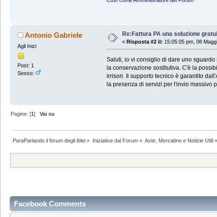
Re:Fattura PA una soluzione gratui
Antonio Gabriele
«
Risposta #2 il:
15:05:05 pm, 08 Magg
Agli Inizi
Saluti, io vi consiglio di dare uno sguardo
Post: 1
la conservazione sostitutiva. C'è la possibi
Sesso:
irrisori. Il supporto tecnico è garantito 
la presenza di servizi per l'invio massivo pe
Pagine: [
1
]
Vai su
ParaParlando il forum degli iblei
»
Iniziative dal Forum
»
Aste, Mercatino e Notizie Utili
Facebook Comments