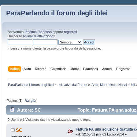
ParaParlando il forum degli iblei
Benvenuto!
Effettua l'accesso
oppure
registrati
.
Hai perso
l'e-mail di attivazione
?
Inserisci il nome utente, la password e la durata della sessione.
Indice
Aiuto
Ricerca
Calendario
Media
Facebook
Accedi
Registrati
ParaParlando il forum degli iblei
»
Iniziative dal Forum
»
Aste, Mercatino e Notizie Utili
Pagine: [
1
]
Vai giù
Autore: SC
Topic: Fattura PA una soluzi
0 Utenti e 1 Visitatore stanno visualizzando questo topic.
Fattura PA una soluzione gratuita co
SC
«
il:
12:55:31 pm, 02 Luglio 2014 »
Administrator