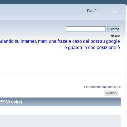
ParaParlando
News:
arlando su internet, metti una frase a caso dei post su google
e guarda in che posizione è
« precedente
successivo »
STAMPA
25989 volte)