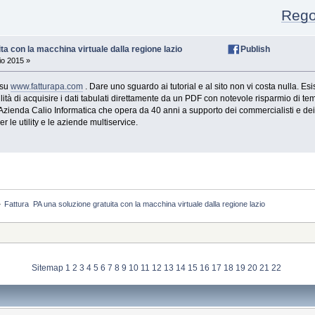
Regola
ta con la macchina virtuale dalla regione lazio
Publish
io 2015 »
 su
www.fatturapa.com
. Dare uno sguardo ai tutorial e al sito non vi costa nulla.
lità di acquisire i dati tabulati direttamente da un PDF con notevole risparmio di tem
dall'Azienda Calio Informatica che opera da 40 anni a supporto dei commercialisti e 
r le utility e le aziende multiservice.
»
Fattura  PA una soluzione gratuita con la macchina virtuale dalla regione lazio
Sitemap
1
2
3
4
5
6
7
8
9
10
11
12
13
14
15
16
17
18
19
20
21
22