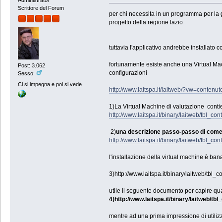
Scrittore del Forum
per chi necessita in un programma per la ge
progetto della regione lazio
tuttavia l'applicativo andrebbe installato
fortunamente esiste anche una Virtual Mach
Post: 3.062
configurazioni
Sesso:
Ci si impegna e poi si vede
http://www.laitspa.it/laitweb/?vw=conten
1)La Virtual Machine di valutazione contien
http://www.laitspa.it/binary/laitweb/tbl_
2)
una descrizione passo-passo di come p
http://www.laitspa.it/binary/laitweb/tbl_
l'installazione della virtual machine è ban
3)http://www.laitspa.it/binary/laitweb/tbl
utile il seguente documento per capire qual
4)http://www.laitspa.it/binary/laitweb/
mentre ad una prima impressione di utiliz