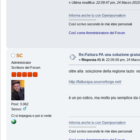
«
Ultima modifica: 22:09:47 pm, 24 Marzo 201
Informa anche tu con Openjournalism
----------------------
Così scrivo secondo le mie idee personali
Così come Amministratore del Forum
Re:Fattura PA una soluzione gratui
SC
«
Risposta #1 il:
22:05:00 pm, 24 Marz
Administrator
Scrittore del Forum
oltre alla soluzione della regione lazio v
http://fatturapa.sourceforge.net/
è un po ostico, ma molto piu semplice da i
Post: 3.062
Sesso:
Ci si impegna e poi si vede
Informa anche tu con Openjournalism
----------------------
Così scrivo secondo le mie idee personali
Così come Amministratore del Forum