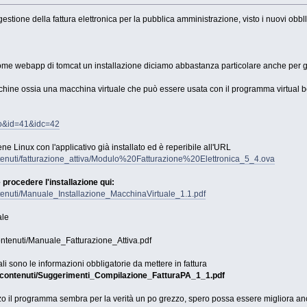
stione della fattura elettronica per la pubblica amministrazione, visto i nuovi obbll
 come webapp di tomcat un installazione diciamo abbastanza particolare anche per gli
ine ossia una macchina virtuale che può essere usata con il programma virtual box 
uto&id=41&idc=42
e Linux con l'applicativo già installato ed è reperibile all'URL
contenuti/fatturazione_attiva/Modulo%20Fatturazione%20Elettronica_5_4.ova
rocedere l'installazione qui:
contenuti/Manuale_Installazione_MacchinaVirtuale_1.1.pdf
ale
_contenuti/Manuale_Fatturazione_Attiva.pdf
i sono le informazioni obbligatorie da mettere in fattura
tbl_contenuti/Suggerimenti_Compilazione_FatturaPA_1_1.pdf
zo il programma sembra per la verità un po grezzo, spero possa essere migliora an