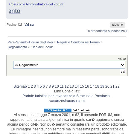
Così come Amministratore del Forum
mento
Pagine: [
1
]
Vai su
STAMPA
« precedente
successivo »
ParaParlando il forum degli iblei
»
Regole e Condotta nel Forum
»
Regolamento
»
Uso dei Cookie
Vai a:
Sitemap
1
2
3
4
5
6
7
8
9
10
11
12
13
14
15
16
17
18
19
20
21
22
Link Consigliati:
Portale turistico per le vacanze a Siracusa e Provincia -
vacanzesiracusa.com
Ai sensi della Legge 7 marzo 2001, n.62, il presente FORUM, non
rappresenta una testata giornalistica in quanto sar� aggiornato senza
alcuna periodicit�. Non pu� pertanto considerarsi un prodotto editoriale.
Le immagini inserite, non sempre ma in massima parte, sono tratte da