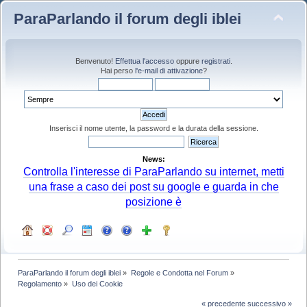
ParaParlando il forum degli iblei
Benvenuto!
Effettua l'accesso
oppure
registrati
.
Hai perso
l'e-mail di attivazione
?
Inserisci il nome utente, la password e la durata della sessione.
News:
Controlla l'interesse di ParaParlando su internet, metti
una frase a caso dei post su google e guarda in che
posizione è
ParaParlando il forum degli iblei
»
Regole e Condotta nel Forum
»
Regolamento
»
Uso dei Cookie
« precedente
successivo »