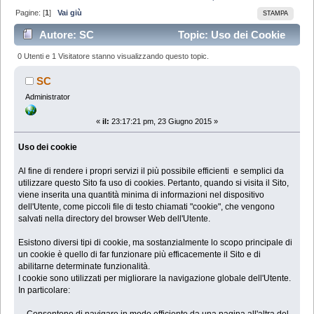
Pagine: [
1
]
Vai giù
STAMPA
Autore: SC
Topic: Uso dei Cookie
(Letto 67510 volte)
0 Utenti e 1 Visitatore stanno visualizzando questo topic.
SC
Administrator
«
il:
23:17:21 pm, 23 Giugno 2015 »
Uso dei cookie
Al fine di rendere i propri servizi il più possibile efficienti e semplici da
utilizzare questo Sito fa uso di cookies. Pertanto, quando si visita il Sito,
viene inserita una quantità minima di informazioni nel dispositivo
dell'Utente, come piccoli file di testo chiamati "cookie", che vengono
salvati nella directory del browser Web dell'Utente.
Esistono diversi tipi di cookie, ma sostanzialmente lo scopo principale di
un cookie è quello di far funzionare più efficacemente il Sito e di
abilitarne determinate funzionalità.
I cookie sono utilizzati per migliorare la navigazione globale dell'Utente.
In particolare:
Consentono di navigare in modo efficiente da una pagina all'altra del