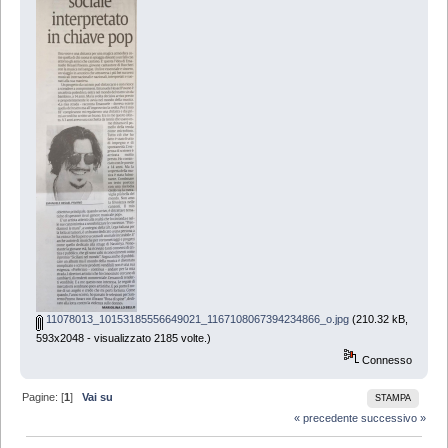
11078013_10153185556649021_1167108067394234866_o.jpg
(210.32 kB,
593x2048 - visualizzato 2185 volte.)
Connesso
Pagine: [
1
]
Vai su
STAMPA
« precedente
successivo »