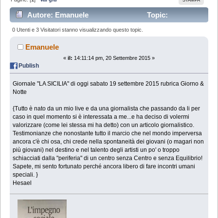
Autore: Emanuele
Topic:
L'impegno Sociale interpretato in chiave pop (Letto
0 Utenti e 3 Visitatori stanno visualizzando questo topic.
59690 volte)
Emanuele
«
il:
14:11:14 pm, 20 Settembre 2015 »
Publish
Giornale "LA SICILIA" di oggi sabato 19 settembre 2015 rubrica Giorno &
Notte
{Tutto è nato da un mio live e da una giornalista che passando da li per
caso in quel momento si è interessata a me...e ha deciso di volermi
valorizzare (come lei stessa mi ha detto) con un articolo giornalistico.
Testimonianze che nonostante tutto il marcio che nel mondo imperversa
ancora c'è chi osa, chi crede nella spontaneità dei giovani (o magari non
più giovani) nel destino e nel talento degli artisti un po' o troppo
schiacciati dalla "periferia" di un centro senza Centro e senza Equilibrio!
Sapete, mi sento fortunato perché ancora libero di fare incontri umani
speciali. }
H
esael