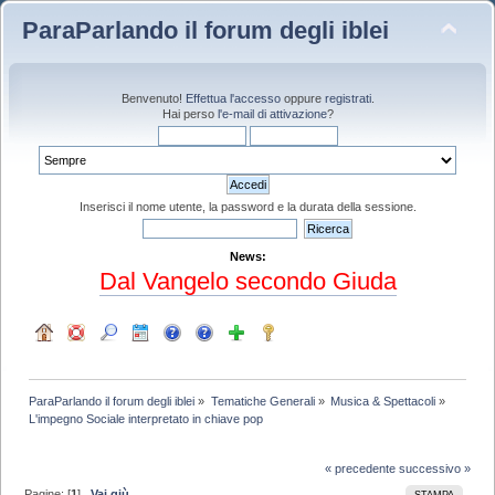
ParaParlando il forum degli iblei
Benvenuto!
Effettua l'accesso
oppure
registrati
.
Hai perso
l'e-mail di attivazione
?
Inserisci il nome utente, la password e la durata della sessione.
News:
Dal Vangelo secondo Giuda
ParaParlando il forum degli iblei
»
Tematiche Generali
»
Musica & Spettacoli
»
L'impegno Sociale interpretato in chiave pop
« precedente
successivo »
Pagine: [
1
]
Vai giù
STAMPA