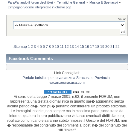
ParaParlando il forum degli iblei
»
Tematiche Generali
»
Musica & Spettacoli
»
L'impegno Sociale interpretato in chiave pop
Vai a:
Sitemap
1
2
3
4
5
6
7
8
9
10
11
12
13
14
15
16
17
18
19
20
21
22
Facebook Comments
Link Consigliati:
Portale turistico per le vacanze a Siracusa e Provincia -
vacanzesiracusa.com
Ai sensi della Legge 7 marzo 2001, n.62, il presente FORUM, non
rappresenta una testata giornalistica in quanto sar� aggiornato senza
alcuna periodicit�. Non pu� pertanto considerarsi un prodotto editoriale.
Le immagini inserite, non sempre ma in massima parte, sono tratte da
Internet; qualora la loro pubblicazione violasse eventuali diritti d'autore,
vogliate comunicarlo e saranno subito rimosse.Il Gestore del FORUM, non
� responsabile del contenuto dei commenti ai post, n� del contenuto dei
siti "linkati"