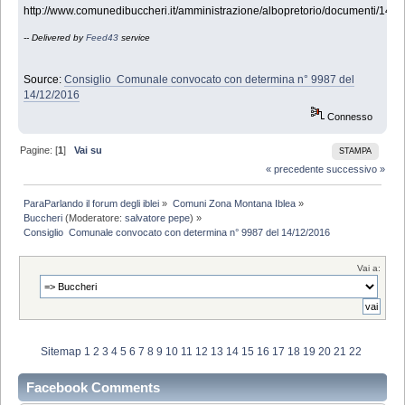
http://www.comunedibuccheri.it/amministrazione/albopretorio/documenti/
-- Delivered by
Feed43
service
Source:
Consiglio Comunale convocato con determina n° 9987 del
14/12/2016
Connesso
Pagine: [
1
]
Vai su
STAMPA
« precedente
successivo »
ParaParlando il forum degli iblei
»
Comuni Zona Montana Iblea
»
Buccheri
(Moderatore:
salvatore pepe
) »
Consiglio  Comunale convocato con determina n° 9987 del 14/12/2016
Vai a:
Sitemap
1
2
3
4
5
6
7
8
9
10
11
12
13
14
15
16
17
18
19
20
21
22
Facebook Comments