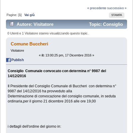
« precedente
successivo »
Pagine: [
1
]
Vai giù
STAMPA
Autore: Visitatore
Topic: Consiglio
Comunale convocato con determina n° 9987 del
0 Utenti e 1 Visitatore stanno visualizzando questo topic.
14/12/2016 (Letto 20966 volte)
Comune Buccheri
Visitatore
«
il:
13:00:25 pm, 17 Dicembre 2016 »
Publish
Consiglio Comunale convocato con determina n° 9987 del
14/12/2016
Il Presidente del Consiglio Comunale di Buccheri con determina n°
9987 del 14/12/2016 ha provveduto alla
Determinazione di convocazione del consiglio comunale, in seduta
ordinaria,per il giorno 21 dicembre 2016 alle ore 19,00
i dettagli dell'ordine del giorno in: