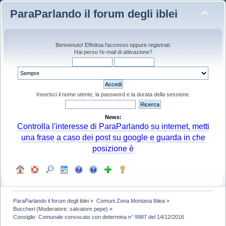
ParaParlando il forum degli iblei
Benvenuto!
Effettua l'accesso
oppure
registrati
.
Hai perso
l'e-mail di attivazione
?
Inserisci il nome utente, la password e la durata della sessione.
News:
Controlla l'interesse di ParaParlando su internet, metti
una frase a caso dei post su google e guarda in che
posizione è
ParaParlando il forum degli iblei
»
Comuni Zona Montana Iblea
»
Buccheri
(Moderatore:
salvatore pepe
) »
Consiglio  Comunale convocato con determina n° 9987 del 14/12/2016