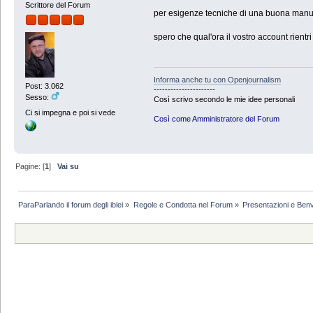
Scrittore del Forum
per esigenze tecniche di una buona manuten
spero che qual'ora il vostro account rientr
Informa anche tu con Openjournalism
Post: 3.062
----------------------
Sesso:
Così scrivo secondo le mie idee personali
Ci si impegna e poi si vede
Così come Amministratore del Forum
Pagine: [
1
]
Vai su
ParaParlando il forum degli iblei
»
Regole e Condotta nel Forum
»
Presentazioni e Ben