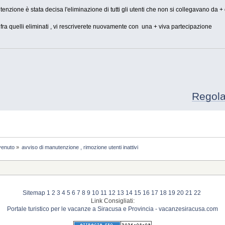
zione è stata decisa l'eliminazione di tutti gli utenti che non si collegavano da + 
i fra quelli eliminati , vi rescriverete nuovamente con una + viva partecipazione
Regolam
venuto
»
avviso di manutenzione , rimozione utenti inattivi
Sitemap
1
2
3
4
5
6
7
8
9
10
11
12
13
14
15
16
17
18
19
20
21
22
Link Consigliati:
Portale turistico per le vacanze a Siracusa e Provincia - vacanzesiracusa.com