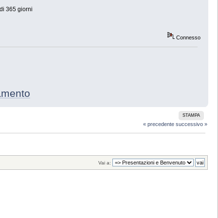
di 365 giorni
Connesso
ento
STAMPA
« precedente
successivo »
Vai a: