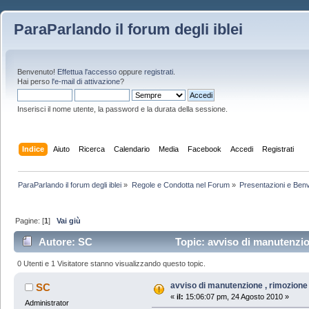
ParaParlando il forum degli iblei
Benvenuto!
Effettua l'accesso
oppure
registrati
.
Hai perso
l'e-mail di attivazione
?
Inserisci il nome utente, la password e la durata della sessione.
Indice
Aiuto
Ricerca
Calendario
Media
Facebook
Accedi
Registrati
ParaParlando il forum degli iblei
»
Regole e Condotta nel Forum
»
Presentazioni e Ben
Pagine: [
1
]
Vai giù
Autore: SC
Topic: avviso di manutenzion
0 Utenti e 1 Visitatore stanno visualizzando questo topic.
avviso di manutenzione , rimozione u
SC
«
il:
15:06:07 pm, 24 Agosto 2010 »
Administrator