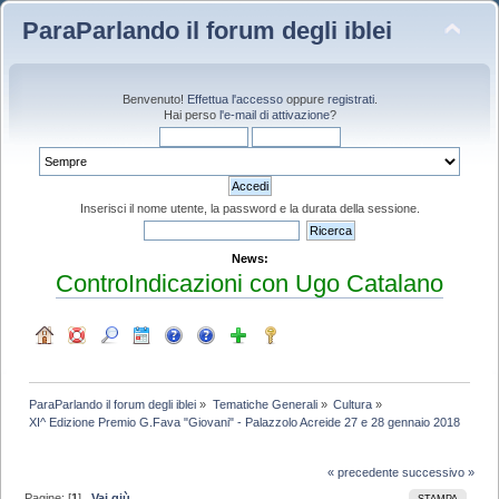
ParaParlando il forum degli iblei
Benvenuto!
Effettua l'accesso
oppure
registrati
.
Hai perso
l'e-mail di attivazione
?
Inserisci il nome utente, la password e la durata della sessione.
News:
ControIndicazioni con Ugo Catalano
ParaParlando il forum degli iblei
»
Tematiche Generali
»
Cultura
»
XI^ Edizione Premio G.Fava "Giovani" - Palazzolo Acreide 27 e 28 gennaio 2018
« precedente
successivo »
Pagine: [
1
]
Vai giù
STAMPA