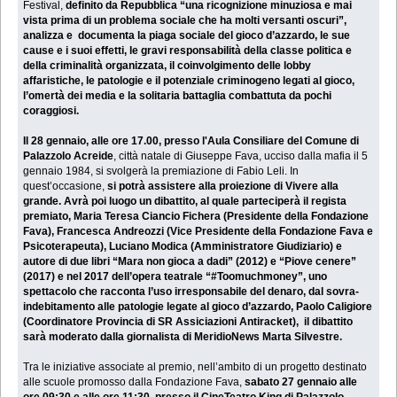
Festival,
definito da Repubblica “una ricognizione minuziosa e mai
vista prima di un problema sociale che ha molti versanti oscuri”,
analizza e documenta la piaga sociale del gioco d’azzardo, le sue
cause e i suoi effetti, le gravi responsabilità della classe politica e
della criminalità organizzata, il coinvolgimento delle lobby
affaristiche, le patologie e il potenziale criminogeno legati al gioco,
l’omertà dei media e la solitaria battaglia combattuta da pochi
coraggiosi.
Il 28 gennaio, alle ore 17.00, presso l'Aula Consiliare del Comune di
Palazzolo Acreide
, città natale di Giuseppe Fava, ucciso dalla mafia il 5
gennaio 1984, si svolgerà la premiazione di Fabio Leli. In
quest’occasione,
si potrà assistere alla proiezione di Vivere alla
grande. Avrà poi luogo un dibattito, al quale parteciperà il regista
premiato, Maria Teresa Ciancio Fichera (Presidente della Fondazione
Fava), Francesca Andreozzi (Vice Presidente della Fondazione Fava e
Psicoterapeuta), Luciano Modica (Amministratore Giudiziario) e
autore di due libri “Mara non gioca a dadi” (2012) e “Piove cenere”
(2017) e nel 2017 dell’opera teatrale “#Toomuchmoney”, uno
spettacolo che racconta l’uso irresponsabile del denaro, dal sovra-
indebitamento alle patologie legate al gioco d’azzardo, Paolo Caligiore
(Coordinatore Provincia di SR Assiciazioni Antiracket), il dibattito
sarà moderato dalla giornalista di MeridioNews Marta Silvestre.
Tra le iniziative associate al premio, nell’ambito di un progetto destinato
alle scuole promosso dalla Fondazione Fava,
sabato 27 gennaio alle
ore 09:30 e alle ore 11:30, presso il CineTeatro King di Palazzolo