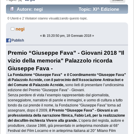
Autore: negi
Topic: XI^ Edizione
Premio G.Fava "Giovani" - Palazzolo Acreide 27 e 28
0 Utenti e 2 Visitatori stanno visualizzando questo topic.
gennaio 2018 (Letto 64105 volte)
negi
«
il:
15:20:50 pm, 18 Gennaio 2018 »
Publish
Premio “Giuseppe Fava” - Giovani 2018 "Il
vizio della memoria" Palazzolo ricorda
Giuseppe Fava -
La Fondazione “Giuseppe Fava” e il Coordinamento “Giuseppe Fava”
di Palazzolo Acreide, con il patrocinio dell’Associazione Antiracket e
del Comune di Palazzolo Acreide,
sono lieti di presentare l’undicesima
edizione del Premio “Giuseppe Fava” - Giovani.
Senza perdere di vista l’esempio rappresentato dal giornalista,
sceneggiatore, narratore di parole e immagini, e uomo di cultura a tutto
tondo da cui prende il nome, la Fondazione “Giuseppe Fava” torna ad
assegnare, dopo il 2009,
il Premio “Giuseppe Fava” - Giovani a un
professionista della narrazione filmica, Fabio Leli, per la realizzazione
del docufilm-inchiesta Vivere alla grande.
L’opera del regista, autore e
produttore, classe 1986, già presentato in anteprima mondiale al 68°
Festival del Film Locarno e in anteprima italiana al 20° Milano Film