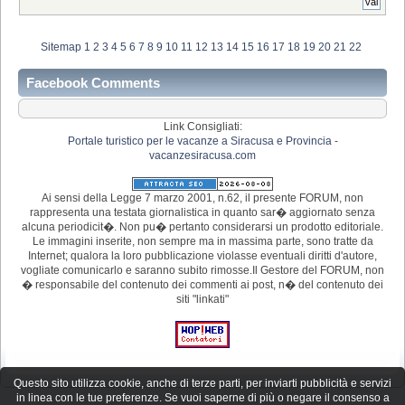
Sitemap
1
2
3
4
5
6
7
8
9
10
11
12
13
14
15
16
17
18
19
20
21
22
Facebook Comments
Link Consigliati:
Portale turistico per le vacanze a Siracusa e Provincia -
vacanzesiracusa.com
Ai sensi della Legge 7 marzo 2001, n.62, il presente FORUM, non
rappresenta una testata giornalistica in quanto sar� aggiornato senza
alcuna periodicit�. Non pu� pertanto considerarsi un prodotto editoriale.
Le immagini inserite, non sempre ma in massima parte, sono tratte da
Internet; qualora la loro pubblicazione violasse eventuali diritti d'autore,
vogliate comunicarlo e saranno subito rimosse.Il Gestore del FORUM, non
� responsabile del contenuto dei commenti ai post, n� del contenuto dei
siti "linkati"
Questo sito utilizza cookie, anche di terze parti, per inviarti pubblicità e servizi
in linea con le tue preferenze. Se vuoi saperne di più o negare il consenso a