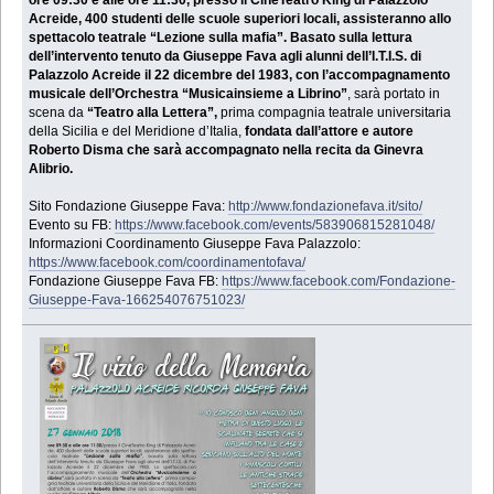
Acreide, 400 studenti delle scuole superiori locali, assisteranno allo
spettacolo teatrale “Lezione sulla mafia”. Basato sulla lettura
dell’intervento tenuto da Giuseppe Fava agli alunni dell’I.T.I.S. di
Palazzolo Acreide il 22 dicembre del 1983,
con l’accompagnamento
musicale dell’Orchestra “Musicainsieme a Librino”
, sarà portato in
scena da
“Teatro alla Lettera”,
prima compagnia teatrale universitaria
della Sicilia e del Meridione d’Italia,
fondata dall’attore e autore
Roberto Disma che sarà accompagnato nella recita da Ginevra
Alibrio.
Sito Fondazione Giuseppe Fava:
http://www.fondazionefava.it/sito/
Evento su FB:
https://www.facebook.com/events/583906815281048/
Informazioni Coordinamento Giuseppe Fava Palazzolo:
https://www.facebook.com/coordinamentofava/
Fondazione Giuseppe Fava FB:
https://www.facebook.com/Fondazione-
Giuseppe-Fava-166254076751023/