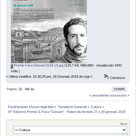
Premio Fava Giovani 2018 (2).jpg
(125.7 kB, 686x960 - visualizzato 1942
volte.)
«
Ultima modifica: 15:30:29 pm, 18 Gennaio 2018 da negi
»
Connesso
Pagine: [
1
]
Vai su
STAMPA
« precedente
successivo »
ParaParlando il forum degli iblei
»
Tematiche Generali
»
Cultura
»
XI^ Edizione Premio G.Fava "Giovani" - Palazzolo Acreide 27 e 28 gennaio 2018
Vai a: