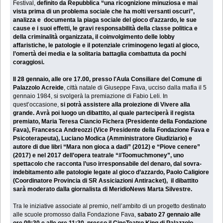
Festival,
definito da Repubblica “una ricognizione minuziosa e mai
vista prima di un problema sociale che ha molti versanti oscuri”,
analizza e documenta la piaga sociale del gioco d’azzardo, le sue
cause e i suoi effetti, le gravi responsabilità della classe politica e
della criminalità organizzata, il coinvolgimento delle lobby
affaristiche, le patologie e il potenziale criminogeno legati al gioco,
l’omertà dei media e la solitaria battaglia combattuta da pochi
coraggiosi.
Il 28 gennaio, alle ore 17.00, presso l'Aula Consiliare del Comune di
Palazzolo Acreide
, città natale di Giuseppe Fava, ucciso dalla mafia il 5
gennaio 1984, si svolgerà la premiazione di Fabio Leli. In
quest’occasione,
si potrà assistere alla proiezione di Vivere alla
grande. Avrà poi luogo un dibattito, al quale parteciperà il regista
premiato, Maria Teresa Ciancio Fichera (Presidente della Fondazione
Fava), Francesca Andreozzi (Vice Presidente della Fondazione Fava e
Psicoterapeuta), Luciano Modica (Amministratore Giudiziario) e
autore di due libri “Mara non gioca a dadi” (2012) e “Piove cenere”
(2017) e nel 2017 dell’opera teatrale “#Toomuchmoney”, uno
spettacolo che racconta l’uso irresponsabile del denaro, dal sovra-
indebitamento alle patologie legate al gioco d’azzardo, Paolo Caligiore
(Coordinatore Provincia di SR Assiciazioni Antiracket), il dibattito
sarà moderato dalla giornalista di MeridioNews Marta Silvestre.
Tra le iniziative associate al premio, nell’ambito di un progetto destinato
alle scuole promosso dalla Fondazione Fava,
sabato 27 gennaio alle
ore 09:30 e alle ore 11:30, presso il CineTeatro King di Palazzolo