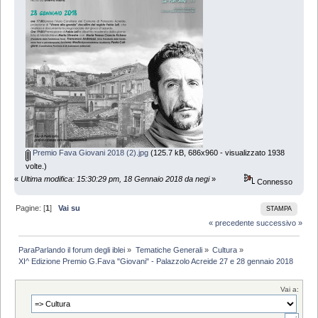
Premio Fava Giovani 2018 (2).jpg
(125.7 kB, 686x960 - visualizzato 1938
volte.)
«
Ultima modifica: 15:30:29 pm, 18 Gennaio 2018 da negi
»
Connesso
Pagine: [
1
]
Vai su
STAMPA
« precedente
successivo »
ParaParlando il forum degli iblei
»
Tematiche Generali
»
Cultura
»
XI^ Edizione Premio G.Fava "Giovani" - Palazzolo Acreide 27 e 28 gennaio 2018
Vai a: