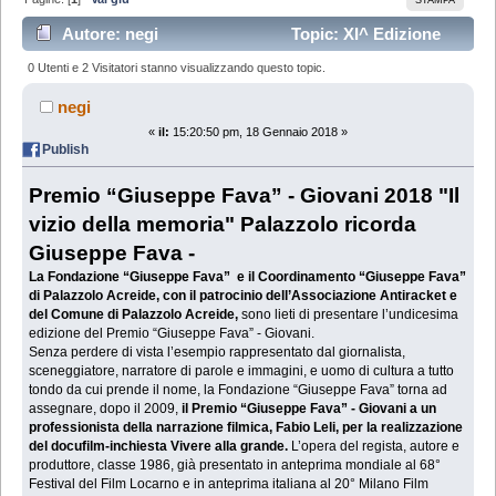
Autore: negi
Topic: XI^ Edizione
Premio G.Fava "Giovani" - Palazzolo Acreide 27 e 28
0 Utenti e 2 Visitatori stanno visualizzando questo topic.
gennaio 2018 (Letto 63765 volte)
negi
«
il:
15:20:50 pm, 18 Gennaio 2018 »
Publish
Premio “Giuseppe Fava” - Giovani 2018 "Il
vizio della memoria" Palazzolo ricorda
Giuseppe Fava -
La Fondazione “Giuseppe Fava” e il Coordinamento “Giuseppe Fava”
di Palazzolo Acreide, con il patrocinio dell’Associazione Antiracket e
del Comune di Palazzolo Acreide,
sono lieti di presentare l’undicesima
edizione del Premio “Giuseppe Fava” - Giovani.
Senza perdere di vista l’esempio rappresentato dal giornalista,
sceneggiatore, narratore di parole e immagini, e uomo di cultura a tutto
tondo da cui prende il nome, la Fondazione “Giuseppe Fava” torna ad
assegnare, dopo il 2009,
il Premio “Giuseppe Fava” - Giovani a un
professionista della narrazione filmica, Fabio Leli, per la realizzazione
del docufilm-inchiesta Vivere alla grande.
L’opera del regista, autore e
produttore, classe 1986, già presentato in anteprima mondiale al 68°
Festival del Film Locarno e in anteprima italiana al 20° Milano Film