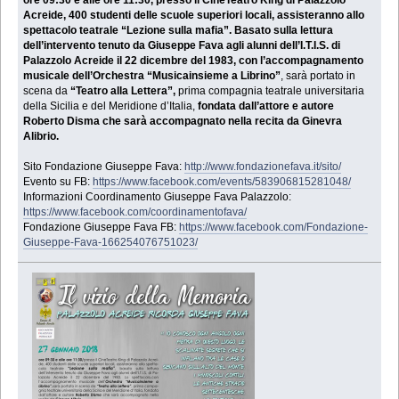
Acreide, 400 studenti delle scuole superiori locali, assisteranno allo
spettacolo teatrale “Lezione sulla mafia”. Basato sulla lettura
dell’intervento tenuto da Giuseppe Fava agli alunni dell’I.T.I.S. di
Palazzolo Acreide il 22 dicembre del 1983,
con l’accompagnamento
musicale dell’Orchestra “Musicainsieme a Librino”
, sarà portato in
scena da
“Teatro alla Lettera”,
prima compagnia teatrale universitaria
della Sicilia e del Meridione d’Italia,
fondata dall’attore e autore
Roberto Disma che sarà accompagnato nella recita da Ginevra
Alibrio.
Sito Fondazione Giuseppe Fava:
http://www.fondazionefava.it/sito/
Evento su FB:
https://www.facebook.com/events/583906815281048/
Informazioni Coordinamento Giuseppe Fava Palazzolo:
https://www.facebook.com/coordinamentofava/
Fondazione Giuseppe Fava FB:
https://www.facebook.com/Fondazione-
Giuseppe-Fava-166254076751023/