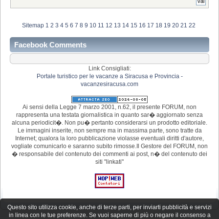
Sitemap
1
2
3
4
5
6
7
8
9
10
11
12
13
14
15
16
17
18
19
20
21
22
Facebook Comments
Link Consigliati:
Portale turistico per le vacanze a Siracusa e Provincia -
vacanzesiracusa.com
Ai sensi della Legge 7 marzo 2001, n.62, il presente FORUM, non
rappresenta una testata giornalistica in quanto sar� aggiornato senza
alcuna periodicit�. Non pu� pertanto considerarsi un prodotto editoriale.
Le immagini inserite, non sempre ma in massima parte, sono tratte da
Internet; qualora la loro pubblicazione violasse eventuali diritti d'autore,
vogliate comunicarlo e saranno subito rimosse.Il Gestore del FORUM, non
� responsabile del contenuto dei commenti ai post, n� del contenuto dei
siti "linkati"
Questo sito utilizza cookie, anche di terze parti, per inviarti pubblicità e servizi
in linea con le tue preferenze. Se vuoi saperne di più o negare il consenso a