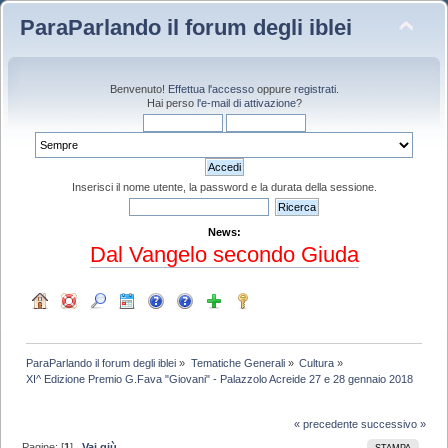
ParaParlando il forum degli iblei
Benvenuto!
Effettua l'accesso
oppure
registrati
.
Hai perso
l'e-mail di attivazione
?
Inserisci il nome utente, la password e la durata della sessione.
News:
Dal Vangelo secondo Giuda
ParaParlando il forum degli iblei
»
Tematiche Generali
»
Cultura
»
XI^ Edizione Premio G.Fava "Giovani" - Palazzolo Acreide 27 e 28 gennaio 2018
« precedente
successivo »
Pagine: [
1
]
Vai giù
STAMPA