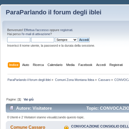
ParaParlando il forum degli iblei
Benvenuto!
Effettua l'accesso
oppure
registrati
.
Hai perso
l'e-mail di attivazione
?
Inserisci il nome utente, la password e la durata della sessione.
Indice
Aiuto
Ricerca
Calendario
Media
Facebook
Accedi
Registrati
ParaParlando il forum degli iblei
»
Comuni Zona Montana Iblea
»
Cassaro
»
CONVOCAZ
Pagine: [
1
]
Vai giù
Autore: Visitatore
Topic: CONVOCAZIO
COMMISSIONE CON... (Letto 64272 volte)
0 Utenti e 2 Visitatori stanno visualizzando questo topic.
CONVOCAZIONE CONSIGLIO DELL'U
Comune Cassaro