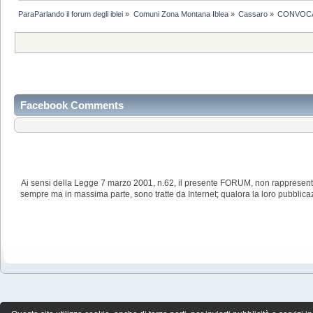
ParaParlando il forum degli iblei
»
Comuni Zona Montana Iblea
»
Cassaro
»
CONVOCAZ
Facebook Comments
Ai sensi della Legge 7 marzo 2001, n.62, il presente FORUM, non rappresenta
sempre ma in massima parte, sono tratte da Internet; qualora la loro pubblic