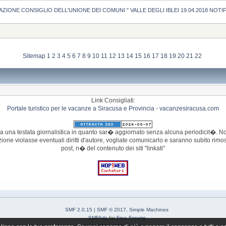
IONE CONSIGLIO DELL'UNIONE DEI COMUNI " VALLE DEGLI IBLEI 19.04.2018 NOT
Sitemap
1
2
3
4
5
6
7
8
9
10
11
12
13
14
15
16
17
18
19
20
21
22
Link Consigliati:
Portale turistico per le vacanze a Siracusa e Provincia - vacanzesiracusa.com
 una testata giornalistica in quanto sar� aggiornato senza alcuna periodicit�. Non
azione violasse eventuali diritti d'autore, vogliate comunicarlo e saranno subito r
post, n� del contenuto dei siti "linkati"
SMF 2.0.15
|
SMF © 2017
,
Simple Machines
SMFAds
for
Free Forums