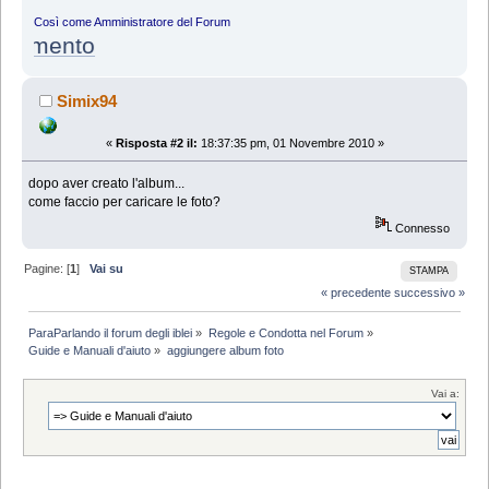
Così come Amministratore del Forum
lamento
Simix94
«
Risposta #2 il:
18:37:35 pm, 01 Novembre 2010 »
dopo aver creato l'album...
come faccio per caricare le foto?
Connesso
Pagine: [
1
]
Vai su
STAMPA
« precedente
successivo »
ParaParlando il forum degli iblei
»
Regole e Condotta nel Forum
»
Guide e Manuali d'aiuto
»
aggiungere album foto
Vai a: