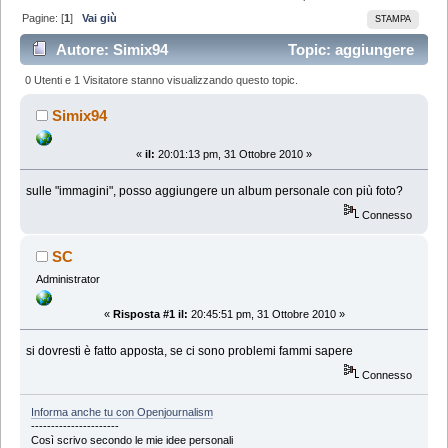
Pagine: [
1
]
Vai giù
STAMPA
Autore: Simix94
Topic: aggiungere
album foto (Letto 34254 volte)
0 Utenti e 1 Visitatore stanno visualizzando questo topic.
Simix94
«
il:
20:01:13 pm, 31 Ottobre 2010 »
sulle "immagini", posso aggiungere un album personale con più foto?
Connesso
SC
Administrator
«
Risposta #1 il:
20:45:51 pm, 31 Ottobre 2010 »
si dovresti è fatto apposta, se ci sono problemi fammi sapere
Connesso
Informa anche tu con Openjournalism
----------------------
Così scrivo secondo le mie idee personali