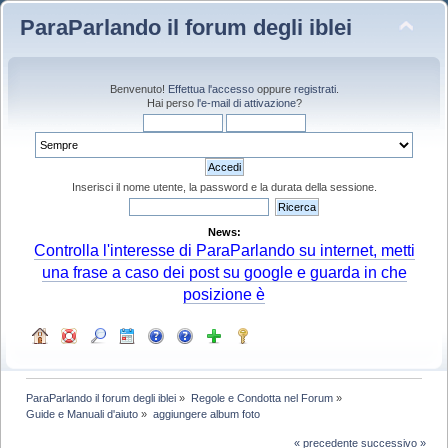
ParaParlando il forum degli iblei
Benvenuto!
Effettua l'accesso
oppure
registrati
.
Hai perso
l'e-mail di attivazione
?
Inserisci il nome utente, la password e la durata della sessione.
News:
Controlla l'interesse di ParaParlando su internet, metti
una frase a caso dei post su google e guarda in che
posizione è
ParaParlando il forum degli iblei
»
Regole e Condotta nel Forum
»
Guide e Manuali d'aiuto
»
aggiungere album foto
« precedente
successivo »