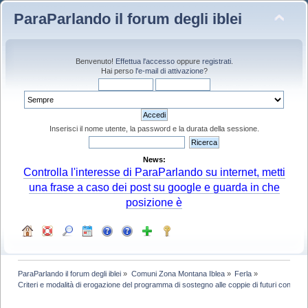
ParaParlando il forum degli iblei
Benvenuto!
Effettua l'accesso
oppure
registrati
.
Hai perso
l'e-mail di attivazione
?
Inserisci il nome utente, la password e la durata della sessione.
News:
Controlla l'interesse di ParaParlando su internet, metti
una frase a caso dei post su google e guarda in che
posizione è
ParaParlando il forum degli iblei
»
Comuni Zona Montana Iblea
»
Ferla
»
Criteri e modalità di erogazione del programma di sostegno alle coppie di futuri coniugi -