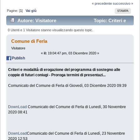
« precedente
successivo »
Pagine: [
1
]
Vai giù
STAMPA
Autore: Visitatore
Topic: Criteri e
modalità di erogazione del programma di sostegno alle
0 Utenti e 1 Visitatore stanno visualizzando questo topic.
coppie di futuri coniugi - Proroga termini di
Comune di Ferla
Visitatore
presentazi... (Letto 55132 volte)
«
il:
19:04:47 pm, 03 Dicembre 2020 »
Publish
Criteri e modalità di erogazione del programma di sostegno alle
coppie di futuri coniugi - Proroga termini di presentazi...
Comunicato del Comune di Ferla di Giovedì, 03 Dicembre 2020 09:39
DownLoad
Comunicato del Comune di Ferla di Lunedì, 30 Novembre
2020 08:41
DownLoad
Comunicato del Comune di Ferla di Lunedì, 23 Novembre
2020 12:53