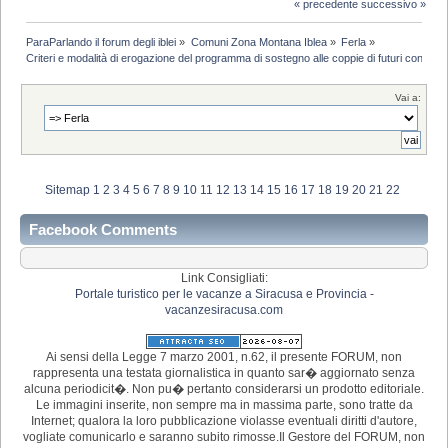
« precedente
successivo »
ParaParlando il forum degli iblei
»
Comuni Zona Montana Iblea
»
Ferla
»
Criteri e modalità di erogazione del programma di sostegno alle coppie di futuri coniugi -
Vai a:
Sitemap
1
2
3
4
5
6
7
8
9
10
11
12
13
14
15
16
17
18
19
20
21
22
Facebook Comments
Link Consigliati:
Portale turistico per le vacanze a Siracusa e Provincia -
vacanzesiracusa.com
Ai sensi della Legge 7 marzo 2001, n.62, il presente FORUM, non
rappresenta una testata giornalistica in quanto sar� aggiornato senza
alcuna periodicit�. Non pu� pertanto considerarsi un prodotto editoriale.
Le immagini inserite, non sempre ma in massima parte, sono tratte da
Internet; qualora la loro pubblicazione violasse eventuali diritti d'autore,
vogliate comunicarlo e saranno subito rimosse.Il Gestore del FORUM, non