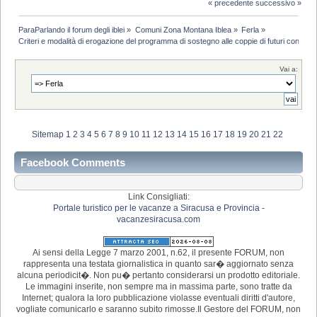
« precedente
successivo »
ParaParlando il forum degli iblei
»
Comuni Zona Montana Iblea
»
Ferla
»
Criteri e modalità di erogazione del programma di sostegno alle coppie di futuri coniugi -
Vai a:
Sitemap
1
2
3
4
5
6
7
8
9
10
11
12
13
14
15
16
17
18
19
20
21
22
Facebook Comments
Link Consigliati:
Portale turistico per le vacanze a Siracusa e Provincia -
vacanzesiracusa.com
Ai sensi della Legge 7 marzo 2001, n.62, il presente FORUM, non
rappresenta una testata giornalistica in quanto sar� aggiornato senza
alcuna periodicit�. Non pu� pertanto considerarsi un prodotto editoriale.
Le immagini inserite, non sempre ma in massima parte, sono tratte da
Internet; qualora la loro pubblicazione violasse eventuali diritti d'autore,
vogliate comunicarlo e saranno subito rimosse.Il Gestore del FORUM, non