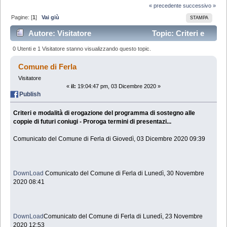
« precedente
successivo »
Pagine: [
1
]
Vai giù
STAMPA
Autore: Visitatore
Topic: Criteri e
modalità di erogazione del programma di sostegno alle
0 Utenti e 1 Visitatore stanno visualizzando questo topic.
coppie di futuri coniugi - Proroga termini di
Comune di Ferla
Visitatore
presentazi... (Letto 55226 volte)
«
il:
19:04:47 pm, 03 Dicembre 2020 »
Publish
Criteri e modalità di erogazione del programma di sostegno alle
coppie di futuri coniugi - Proroga termini di presentazi...
Comunicato del Comune di Ferla di Giovedì, 03 Dicembre 2020 09:39
DownLoad
Comunicato del Comune di Ferla di Lunedì, 30 Novembre
2020 08:41
DownLoad
Comunicato del Comune di Ferla di Lunedì, 23 Novembre
2020 12:53