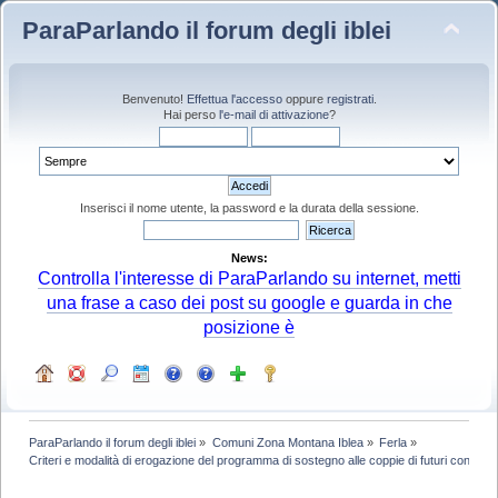
ParaParlando il forum degli iblei
Benvenuto!
Effettua l'accesso
oppure
registrati
.
Hai perso
l'e-mail di attivazione
?
Inserisci il nome utente, la password e la durata della sessione.
News:
Controlla l'interesse di ParaParlando su internet, metti
una frase a caso dei post su google e guarda in che
posizione è
ParaParlando il forum degli iblei
»
Comuni Zona Montana Iblea
»
Ferla
»
Criteri e modalità di erogazione del programma di sostegno alle coppie di futuri coniugi -