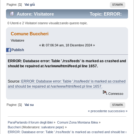
Pagine: [
1
]
Vai giù
STAMPA
Autore: Visitatore
Topic: ERROR:
Database error: Table './rss/feeds' is marked as crashed
0 Utenti e 2 Visitatori stanno visualizzando questo topic.
and should be repaired at /var/www/html/feed.pl line
Comune Buccheri
Visitatore
1657. (Letto 44078 volte)
«
il:
07:06:34 am, 18 Dicembre 2024 »
Publish
ERROR: Database error: Table './rss/feeds' is marked as crashed and
should be repaired at /var/www/html/feed.pl line 1657.
Source:
ERROR: Database error: Table './rss/feeds' is marked as crashed
and should be repaired at /var/www/html/feed.pl line 1657.
Connesso
Pagine: [
1
]
Vai su
STAMPA
« precedente
successivo »
ParaParlando il forum degli iblei
»
Comuni Zona Montana Iblea
»
Buccheri
(Moderatore:
salvatore pepe
) »
ERROR: Database error: Table './rss/feeds' is marked as crashed and should be repaire