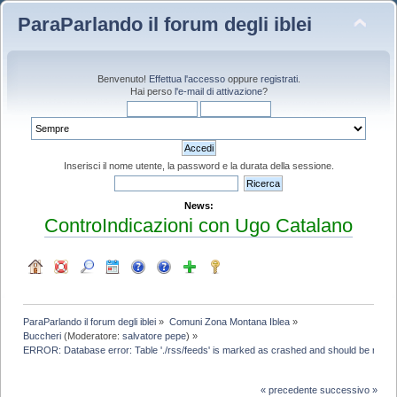
ParaParlando il forum degli iblei
Benvenuto!
Effettua l'accesso
oppure
registrati
.
Hai perso
l'e-mail di attivazione
?
Inserisci il nome utente, la password e la durata della sessione.
News:
ControIndicazioni con Ugo Catalano
ParaParlando il forum degli iblei
»
Comuni Zona Montana Iblea
»
Buccheri
(Moderatore:
salvatore pepe
) »
ERROR: Database error: Table './rss/feeds' is marked as crashed and should be repaire
« precedente
successivo »