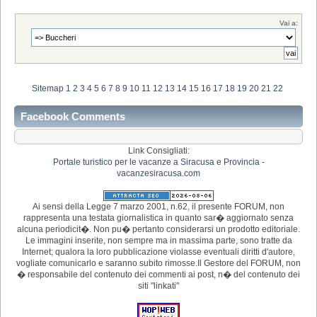
Vai a:
Sitemap
1
2
3
4
5
6
7
8
9
10
11
12
13
14
15
16
17
18
19
20
21
22
Facebook Comments
Link Consigliati:
Portale turistico per le vacanze a Siracusa e Provincia -
vacanzesiracusa.com
Ai sensi della Legge 7 marzo 2001, n.62, il presente FORUM, non
rappresenta una testata giornalistica in quanto sar� aggiornato senza
alcuna periodicit�. Non pu� pertanto considerarsi un prodotto editoriale.
Le immagini inserite, non sempre ma in massima parte, sono tratte da
Internet; qualora la loro pubblicazione violasse eventuali diritti d'autore,
vogliate comunicarlo e saranno subito rimosse.Il Gestore del FORUM, non
� responsabile del contenuto dei commenti ai post, n� del contenuto dei
siti "linkati"