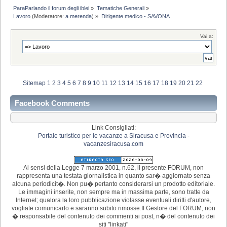
ParaParlando il forum degli iblei
»
Tematiche Generali
»
Lavoro
(Moderatore:
a.merenda
) »
Dirigente medico - SAVONA
Vai a:
Sitemap
1
2
3
4
5
6
7
8
9
10
11
12
13
14
15
16
17
18
19
20
21
22
Facebook Comments
Link Consigliati:
Portale turistico per le vacanze a Siracusa e Provincia -
vacanzesiracusa.com
Ai sensi della Legge 7 marzo 2001, n.62, il presente FORUM, non
rappresenta una testata giornalistica in quanto sar� aggiornato senza
alcuna periodicit�. Non pu� pertanto considerarsi un prodotto editoriale.
Le immagini inserite, non sempre ma in massima parte, sono tratte da
Internet; qualora la loro pubblicazione violasse eventuali diritti d'autore,
vogliate comunicarlo e saranno subito rimosse.Il Gestore del FORUM, non
� responsabile del contenuto dei commenti ai post, n� del contenuto dei
siti "linkati"