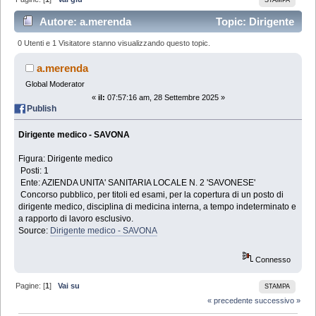
Autore: a.merenda
Topic: Dirigente
medico - SAVONA (Letto 2629 volte)
0 Utenti e 1 Visitatore stanno visualizzando questo topic.
a.merenda
Global Moderator
«
il:
07:57:16 am, 28 Settembre 2025 »
Publish
Dirigente medico - SAVONA
Figura: Dirigente medico
Posti: 1
Ente: AZIENDA UNITA' SANITARIA LOCALE N. 2 'SAVONESE'
Concorso pubblico, per titoli ed esami, per la copertura di un posto di
dirigente medico, disciplina di medicina interna, a tempo indeterminato e
a rapporto di lavoro esclusivo.
Source:
Dirigente medico - SAVONA
Connesso
Pagine: [
1
]
Vai su
STAMPA
« precedente
successivo »