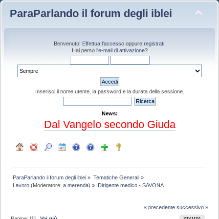
ParaParlando il forum degli iblei
Benvenuto!
Effettua l'accesso
oppure
registrati
.
Hai perso
l'e-mail di attivazione
?
Inserisci il nome utente, la password e la durata della sessione.
News:
Dal Vangelo secondo Giuda
ParaParlando il forum degli iblei
»
Tematiche Generali
»
Lavoro
(Moderatore:
a.merenda
) »
Dirigente medico - SAVONA
« precedente
successivo »
Pagine: [
1
]
Vai giù
STAMPA