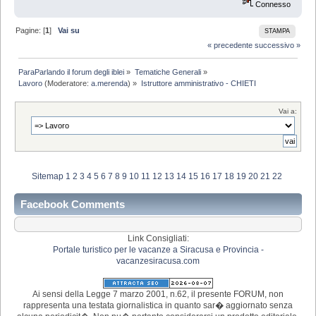
Connesso
Pagine: [
1
]
Vai su
STAMPA
« precedente
successivo »
ParaParlando il forum degli iblei
»
Tematiche Generali
»
Lavoro
(Moderatore:
a.merenda
) »
Istruttore amministrativo - CHIETI
Vai a:
Sitemap
1
2
3
4
5
6
7
8
9
10
11
12
13
14
15
16
17
18
19
20
21
22
Facebook Comments
Link Consigliati:
Portale turistico per le vacanze a Siracusa e Provincia -
vacanzesiracusa.com
Ai sensi della Legge 7 marzo 2001, n.62, il presente FORUM, non
rappresenta una testata giornalistica in quanto sar� aggiornato senza