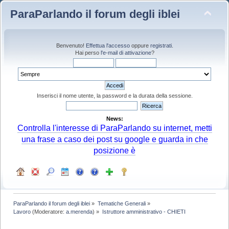
ParaParlando il forum degli iblei
Benvenuto!
Effettua l'accesso
oppure
registrati
.
Hai perso
l'e-mail di attivazione
?
Inserisci il nome utente, la password e la durata della sessione.
News:
Controlla l'interesse di ParaParlando su internet, metti
una frase a caso dei post su google e guarda in che
posizione è
ParaParlando il forum degli iblei
»
Tematiche Generali
»
Lavoro
(Moderatore:
a.merenda
) »
Istruttore amministrativo - CHIETI