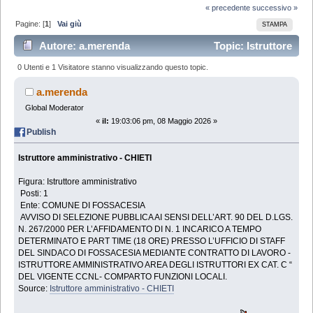
« precedente
successivo »
Pagine: [
1
]
Vai giù
STAMPA
Autore: a.merenda
Topic: Istruttore
amministrativo - CHIETI (Letto 1750 volte)
0 Utenti e 1 Visitatore stanno visualizzando questo topic.
a.merenda
Global Moderator
«
il:
19:03:06 pm, 08 Maggio 2026 »
Publish
Istruttore amministrativo - CHIETI
Figura: Istruttore amministrativo
Posti: 1
Ente: COMUNE DI FOSSACESIA
AVVISO DI SELEZIONE PUBBLICA AI SENSI DELL’ART. 90 DEL D.LGS.
N. 267/2000 PER L’AFFIDAMENTO DI N. 1 INCARICO A TEMPO
DETERMINATO E PART TIME (18 ORE) PRESSO L’UFFICIO DI STAFF
DEL SINDACO DI FOSSACESIA MEDIANTE CONTRATTO DI LAVORO -
ISTRUTTORE AMMINISTRATIVO AREA DEGLI ISTRUTTORI EX CAT. C “
DEL VIGENTE CCNL- COMPARTO FUNZIONI LOCALI.
Source:
Istruttore amministrativo - CHIETI