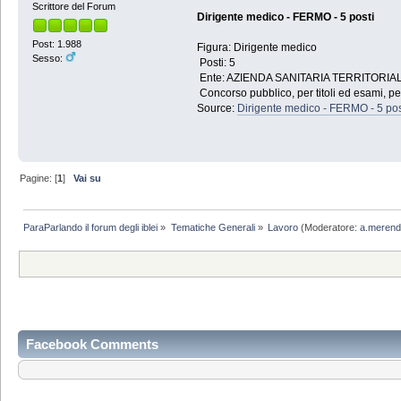
Scrittore del Forum
Dirigente medico - FERMO - 5 posti
Post: 1.988
Figura: Dirigente medico
Sesso:
Posti: 5
Ente: AZIENDA SANITARIA TERRITORIA
Concorso pubblico, per titoli ed esami, per
Source:
Dirigente medico - FERMO - 5 pos
Pagine: [
1
]
Vai su
ParaParlando il forum degli iblei
»
Tematiche Generali
»
Lavoro
(Moderatore:
a.meren
Facebook Comments