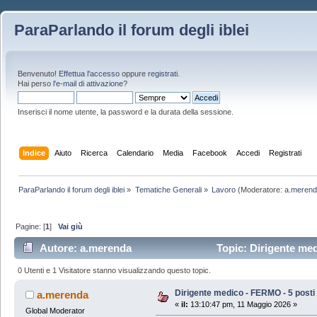
ParaParlando il forum degli iblei
Benvenuto!
Effettua l'accesso
oppure
registrati
.
Hai perso
l'e-mail di attivazione
?
Inserisci il nome utente, la password e la durata della sessione.
Indice
Aiuto
Ricerca
Calendario
Media
Facebook
Accedi
Registrati
ParaParlando il forum degli iblei
»
Tematiche Generali
»
Lavoro
(Moderatore:
a.meren
Pagine: [
1
]
Vai giù
Autore: a.merenda
Topic: Dirigente med
0 Utenti e 1 Visitatore stanno visualizzando questo topic.
Dirigente medico - FERMO - 5 posti
a.merenda
«
il:
13:10:47 pm, 11 Maggio 2026 »
Global Moderator