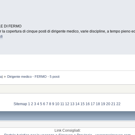
LE DI FERMO
 la copertura di cinque posti di dirigente medico, varie discipline, a tempo pieno e
ti
da
) »
Dirigente medico - FERMO - 5 posti
Sitemap
1
2
3
4
5
6
7
8
9
10
11
12
13
14
15
16
17
18
19
20
21
22
Link Consigliati: