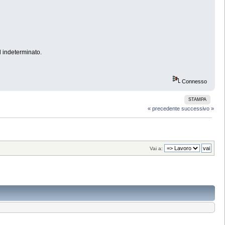
d indeterminato.
Connesso
STAMPA
« precedente
successivo »
Vai a: