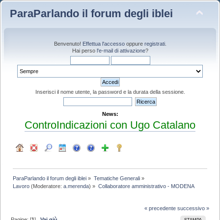
ParaParlando il forum degli iblei
Benvenuto!
Effettua l'accesso
oppure
registrati
.
Hai perso
l'e-mail di attivazione
?
Inserisci il nome utente, la password e la durata della sessione.
News:
ControIndicazioni con Ugo Catalano
ParaParlando il forum degli iblei
»
Tematiche Generali
»
Lavoro
(Moderatore:
a.merenda
) »
Collaboratore amministrativo - MODENA
« precedente
successivo »
Pagine: [
1
]
Vai giù
STAMPA