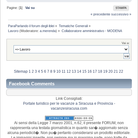
Pagine: [
1
]
Vai su
STAMPA
« precedente
successivo »
ParaParlando il forum degli iblei
»
Tematiche Generali
»
Lavoro
(Moderatore:
a.merenda
) »
Collaboratore amministrativo - MODENA
Vai a:
Sitemap
1
2
3
4
5
6
7
8
9
10
11
12
13
14
15
16
17
18
19
20
21
22
Facebook Comments
Link Consigliati:
Portale turistico per le vacanze a Siracusa e Provincia -
vacanzesiracusa.com
Ai sensi della Legge 7 marzo 2001, n.62, il presente FORUM, non
rappresenta una testata giornalistica in quanto sar� aggiornato senza
alcuna periodicit�. Non pu� pertanto considerarsi un prodotto editoriale.
Le immagini inserite, non sempre ma in massima parte, sono tratte da