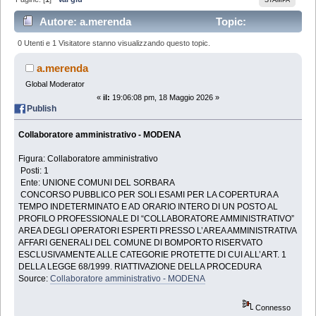
Autore: a.merenda
Topic:
Collaboratore amministrativo - MODENA (Letto 1807
0 Utenti e 1 Visitatore stanno visualizzando questo topic.
volte)
a.merenda
Global Moderator
«
il:
19:06:08 pm, 18 Maggio 2026 »
Publish
Collaboratore amministrativo - MODENA
Figura: Collaboratore amministrativo
Posti: 1
Ente: UNIONE COMUNI DEL SORBARA
CONCORSO PUBBLICO PER SOLI ESAMI PER LA COPERTURA A
TEMPO INDETERMINATO E AD ORARIO INTERO DI UN POSTO AL
PROFILO PROFESSIONALE DI “COLLABORATORE AMMINISTRATIVO”
AREA DEGLI OPERATORI ESPERTI PRESSO L’AREA AMMINISTRATIVA
AFFARI GENERALI DEL COMUNE DI BOMPORTO RISERVATO
ESCLUSIVAMENTE ALLE CATEGORIE PROTETTE DI CUI ALL’ART. 1
DELLA LEGGE 68/1999. RIATTIVAZIONE DELLA PROCEDURA
Source:
Collaboratore amministrativo - MODENA
Connesso