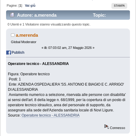
Pagine: [
1
]
Vai giù
STAMPA
Autore: a.merenda
Topic:
Operatore tecnico - ALESSANDRIA (Letto 1722 volte)
0 Utenti e 1 Visitatore stanno visualizzando questo topic.
a.merenda
Global Moderator
«
il:
07:03:02 am, 27 Maggio 2026 »
Publish
Operatore tecnico - ALESSANDRIA
Figura: Operatore tecnico
Posti: 1
Ente: AZIENDA OSPEDALIERA 'SS. ANTONIO E BIAGIO E C. ARRIGO'
DI ALESSANDRIA
Avviamento numerico a selezione, riservata alle persone con disabilita'
ai sensi dell'art. 8 della legge n. 68/1999, per la copertura di un posto di
operatore tecnico idraulico, area del personale di supporto, da
assegnare alla sede dell'Azienda sanitaria locale di Novi Ligure.
Source:
Operatore tecnico - ALESSANDRIA
Connesso