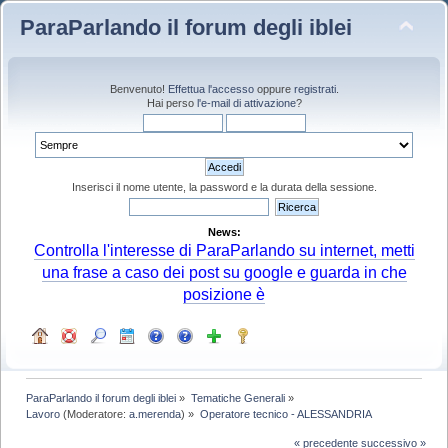
ParaParlando il forum degli iblei
Benvenuto!
Effettua l'accesso
oppure
registrati
.
Hai perso
l'e-mail di attivazione
?
Inserisci il nome utente, la password e la durata della sessione.
News:
Controlla l'interesse di ParaParlando su internet, metti
una frase a caso dei post su google e guarda in che
posizione è
ParaParlando il forum degli iblei
»
Tematiche Generali
»
Lavoro
(Moderatore:
a.merenda
) »
Operatore tecnico - ALESSANDRIA
« precedente
successivo »