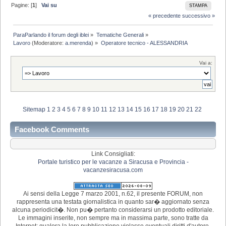
Pagine: [
1
]
Vai su
STAMPA
« precedente
successivo »
ParaParlando il forum degli iblei
»
Tematiche Generali
»
Lavoro
(Moderatore:
a.merenda
) »
Operatore tecnico - ALESSANDRIA
Vai a:
Sitemap
1
2
3
4
5
6
7
8
9
10
11
12
13
14
15
16
17
18
19
20
21
22
Facebook Comments
Link Consigliati:
Portale turistico per le vacanze a Siracusa e Provincia -
vacanzesiracusa.com
Ai sensi della Legge 7 marzo 2001, n.62, il presente FORUM, non
rappresenta una testata giornalistica in quanto sar� aggiornato senza
alcuna periodicit�. Non pu� pertanto considerarsi un prodotto editoriale.
Le immagini inserite, non sempre ma in massima parte, sono tratte da
Internet; qualora la loro pubblicazione violasse eventuali diritti d'autore,