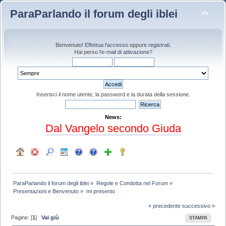
ParaParlando il forum degli iblei
Benvenuto!
Effettua l'accesso
oppure
registrati
.
Hai perso
l'e-mail di attivazione
?
Inserisci il nome utente, la password e la durata della sessione.
News:
Dal Vangelo secondo Giuda
ParaParlando il forum degli iblei
»
Regole e Condotta nel Forum
»
Presentazioni e Benvenuto
»
mi presento
« precedente
successivo »
Pagine: [
1
]
Vai giù
STAMPA