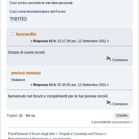
Così scrivo secondo le mie idee personali
Così come Amministratore del Forum
lamento
luccardin
«
Risposta #2 il:
22:17:38 pm, 12 Settembre 2011 »
Grazie di cuore.nicolò
Connesso
enrico tomasi
Visitatore
«
Risposta #3 il:
02:35:50 am, 13 Settembre 2011 »
benvenuto nel forum e complimenti per le tue poesie nicoló.
Connesso
Pagine: [
1
]
Vai su
STAMPA
« precedente
successivo »
ParaParlando il forum degli iblei
»
Regole e Condotta nel Forum
»
Presentazioni e Benvenuto
»
mi presento