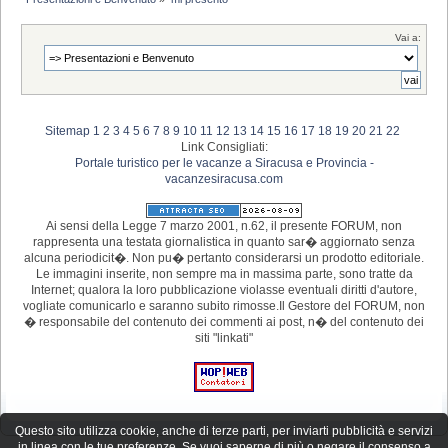
Vai a:
Sitemap
1
2
3
4
5
6
7
8
9
10
11
12
13
14
15
16
17
18
19
20
21
22
Link Consigliati:
Portale turistico per le vacanze a Siracusa e Provincia -
vacanzesiracusa.com
Ai sensi della Legge 7 marzo 2001, n.62, il presente FORUM, non
rappresenta una testata giornalistica in quanto sar� aggiornato senza
alcuna periodicit�. Non pu� pertanto considerarsi un prodotto editoriale.
Le immagini inserite, non sempre ma in massima parte, sono tratte da
Internet; qualora la loro pubblicazione violasse eventuali diritti d'autore,
vogliate comunicarlo e saranno subito rimosse.Il Gestore del FORUM, non
� responsabile del contenuto dei commenti ai post, n� del contenuto dei
siti "linkati"
Questo sito utilizza cookie, anche di terze parti, per inviarti pubblicità e servizi
in linea con le tue preferenze. Se vuoi saperne di più o negare il consenso a