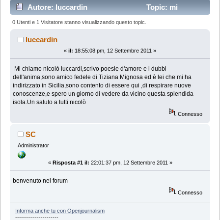
Autore: luccardin
Topic: mi
presento (Letto 25109 volte)
0 Utenti e 1 Visitatore stanno visualizzando questo topic.
luccardin
«
il:
18:55:08 pm, 12 Settembre 2011 »
Mi chiamo nicolò luccardi,scrivo poesie d'amore e i dubbi
dell'anima,sono amico fedele di Tiziana Mignosa ed è lei che mi ha
indirizzato in Sicilia,sono contento di essere qui ,di respirare nuove
conoscenze,e spero un giorno di vedere da vicino questa splendida
isola.Un saluto a tutti nicolò
Connesso
SC
Administrator
«
Risposta #1 il:
22:01:37 pm, 12 Settembre 2011 »
benvenuto nel forum
Connesso
Informa anche tu con Openjournalism
----------------------