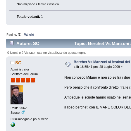
Non mi piace il teatro classico
Totale votanti:
1
Pagine: [
1
]
Vai giù
Autore: SC
Topic: Berchet Vs Manzoni al
0 Utenti e 2 Visitatori stanno visualizzando questo topic.
Berchet Vs Manzoni al festival dei
SC
«
il:
16:55:41 pm, 28 Luglio 2009 »
Administrator
Scrittore del Forum
Non conosco Milano e non so se fra i due l
Però penso che il confronto diretto fra le 
Ambedue le scuole hanno osato nel senso di
il liceo berchet con IL MARE COLOR DE
Post: 3.062
Sesso:
Ci si impegna e poi si vede