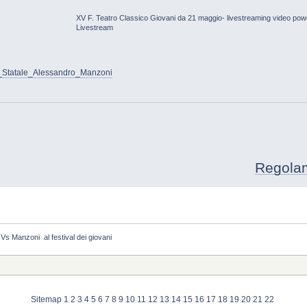
XV F. Teatro Classico Giovani da 21 maggio- livestreaming video po
Livestream
sio_Statale_Alessandro_Manzoni
Regolamen
Vs Manzoni  al festival dei giovani
Sitemap
1
2
3
4
5
6
7
8
9
10
11
12
13
14
15
16
17
18
19
20
21
22