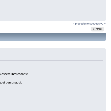
« precedente
successivo »
STAMPA
uò essere interessante
 quei personaggi.