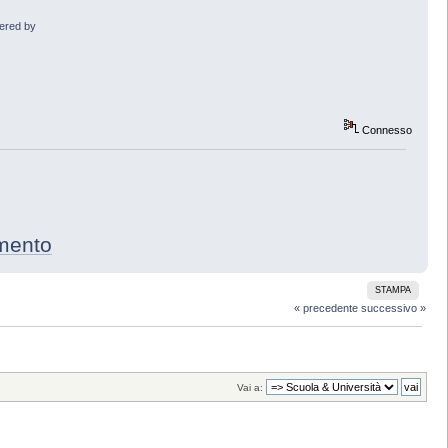
wered by
Connesso
to
STAMPA
« precedente
successivo »
Vai a: