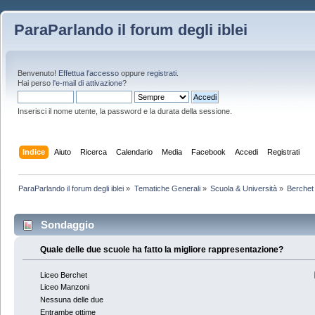
ParaParlando il forum degli iblei
Benvenuto!
Effettua l'accesso
oppure
registrati
.
Hai perso
l'e-mail di attivazione
?
Inserisci il nome utente, la password e la durata della sessione.
Indice
Aiuto
Ricerca
Calendario
Media
Facebook
Accedi
Registrati
ParaParlando il forum degli iblei
»
Tematiche Generali
»
Scuola & Università
»
Berchet 
Sondaggio
Quale delle due scuole ha fatto la migliore rappresentazione?
Liceo Berchet
Liceo Manzoni
Nessuna delle due
Entrambe ottime