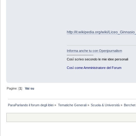
http://it.wikipedia.org/wiki/Liceo_Ginna
Informa anche tu con Openjournalism
----------------------
Così scrivo secondo le mie idee personali
Così come Amministratore del Forum
Pagine: [
1
]
Vai su
ParaParlando il forum degli iblei
»
Tematiche Generali
»
Scuola & Università
»
Berchet 