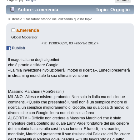
Autore: a.merenda
Topic: Orgoglio
italiano (Letto 64504 volte)
0 Utenti e 1 Visitatore stanno visualizzando questo topic.
a.merenda
Global Moderator
«
il:
19:08:48 pm, 03 Febbraio 2012 »
Publish
Il mago italiano degli algoritmi
che è pronto a sfidare Google
«La mia invenzione rivoluzionerà i motori di ricerca». Lunedì presenterà
in streaming mondiale la sua ultima invenzione
Massimo Marchiori (Mori/Sestini)
MILANO - Attesa e mistero, profondo. Non solo in Italia ma nei cinque
continenti. «Quello che presenterò lunedì non è un semplice motore di
ricerca, un semplice miglioramento di Google, ma qualcosa di nuovo, di
diverso che con Google finora non si riesce a fare».
ALGORITMI - Difficile non credere a Massimo Marchiori che è stato
l'inventore dell'algoritmo sul quale Larry Page fondatore del più celebre
dei «motori» ha costruito così la sua fortuna. E lunedì, in streaming
mondiale, Marchiori presenterà il suo risultato dal Palazzo del Bo, cuore
dell'Università di Padova dove insegna. «Ci sto lavorando da quattro