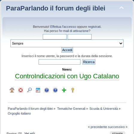
ParaParlando il forum degli iblei
Benvenuto!
Effettua l'accesso
oppure
registrati
.
Hai perso
l'e-mail di attivazione
?
Inserisci il nome utente, la password e la durata della sessione.
News:
ControIndicazioni con Ugo Catalano
ParaParlando il forum degli iblei
»
Tematiche Generali
»
Scuola & Università
»
Orgoglio italiano
« precedente
successivo »
Pagine: [
1
]
Vai giù
STAMPA