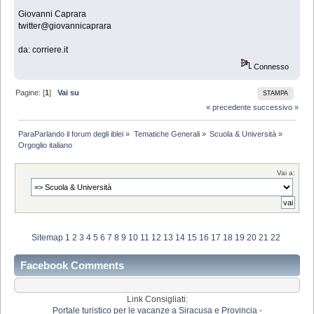
Giovanni Caprara
twitter@giovannicaprara
da: corriere.it
Connesso
Pagine: [
1
]
Vai su
STAMPA
« precedente
successivo »
ParaParlando il forum degli iblei
»
Tematiche Generali
»
Scuola & Università
»
Orgoglio italiano
Vai a:
Sitemap
1
2
3
4
5
6
7
8
9
10
11
12
13
14
15
16
17
18
19
20
21
22
Facebook Comments
Link Consigliati:
Portale turistico per le vacanze a Siracusa e Provincia -