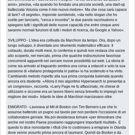
anni», precisa, «da quando ho fondato una piccola società, una start-up
battezzata Volunia come il mio nuovo motore». Ma che cosa sarà capace
di fare? «Il segreto», risponde sorridendo, «sta nello slogan che ho
scelto per lanciarlo, "cerca e incontra"; le due parole racchiudono e
spiegano tutti i significati delle nuove capacità che entro cinque anni
saranno normali funzioni di tutti i motori di ricerca, da Google a Yahoo».
SVILUPPO - L'idea era coltivata da Marchiori da tempo. Ora, dopo un
lungo sviluppo, è diventata uno strumento matematico efficace. Il
collaudo, durato molti mesi, lo conferma e quindi non restava che uscire
allo scoperto, nel mercato, prima che qualche indiscrezione favorisse
concorrenti agguerriti nel cercare nuove possibilità sul web. La storia di
come sia arrivato al traguardo sembra una corsa a ostacoli e solo la sua
passione di «italiano protagonista in patria» lo ha sostenuto e ha vinto.
Cambiando metodo rispetto alla sua prima conquista balenata quando
ancora era studente. «Allora il mio algoritmo Hypersearch lo presentai a
un congresso», racconta. «Larry Page ne fu affascinato, mi chiese di
utilizzarlo e siccome era un lavoro libero senza brevetto lo impiegò nel
migliore dei modi». Intanto le idee di Marchiori marciavano oltre.
EMIGRATO - Lavorava al Mit di Boston con Tim Berners-Lee che lo
assunse battendo un pugno sul tavolo per non perdere l'occasione di un
collaboratore geniale. Ma poi desiderava tornare «per dimostrare che
anche nel nostro Paese possiamo raggiungere importanti risultati». E
questo lo dice nonostante i rifiuti che lo costrinsero a emigrare in Olanda
dove venne assunto prima ancora di laurearsi. Quindi da Boston e da