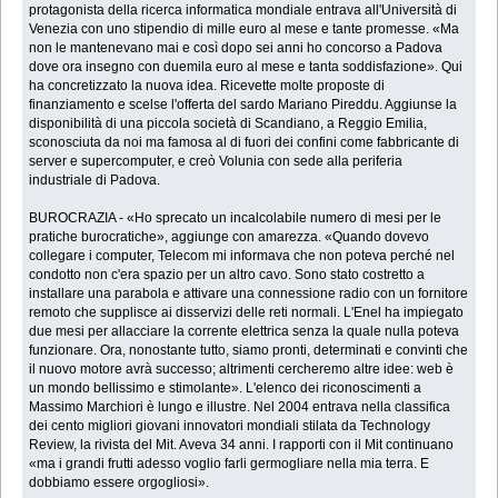
protagonista della ricerca informatica mondiale entrava all'Università di
Venezia con uno stipendio di mille euro al mese e tante promesse. «Ma
non le mantenevano mai e così dopo sei anni ho concorso a Padova
dove ora insegno con duemila euro al mese e tanta soddisfazione». Qui
ha concretizzato la nuova idea. Ricevette molte proposte di
finanziamento e scelse l'offerta del sardo Mariano Pireddu. Aggiunse la
disponibilità di una piccola società di Scandiano, a Reggio Emilia,
sconosciuta da noi ma famosa al di fuori dei confini come fabbricante di
server e supercomputer, e creò Volunia con sede alla periferia
industriale di Padova.
BUROCRAZIA - «Ho sprecato un incalcolabile numero di mesi per le
pratiche burocratiche», aggiunge con amarezza. «Quando dovevo
collegare i computer, Telecom mi informava che non poteva perché nel
condotto non c'era spazio per un altro cavo. Sono stato costretto a
installare una parabola e attivare una connessione radio con un fornitore
remoto che supplisce ai disservizi delle reti normali. L'Enel ha impiegato
due mesi per allacciare la corrente elettrica senza la quale nulla poteva
funzionare. Ora, nonostante tutto, siamo pronti, determinati e convinti che
il nuovo motore avrà successo; altrimenti cercheremo altre idee: web è
un mondo bellissimo e stimolante». L'elenco dei riconoscimenti a
Massimo Marchiori è lungo e illustre. Nel 2004 entrava nella classifica
dei cento migliori giovani innovatori mondiali stilata da Technology
Review, la rivista del Mit. Aveva 34 anni. I rapporti con il Mit continuano
«ma i grandi frutti adesso voglio farli germogliare nella mia terra. E
dobbiamo essere orgogliosi».