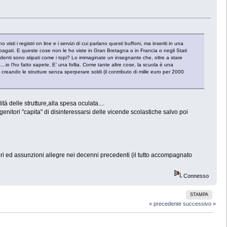
isti i registri on line e i servizi di cui parlano questi buffoni, ma inseriti in una
l pagati. E queste cose non le ho viste in Gran Bretagna o in Francia o negli Stati
udenti sono stipati come i topi? Lo immaginate un insegnante che, oltre a stare
....io l'ho fatto sapete. E' una follia. Come tante altre cose, la scuola è una
, creando le strutture senza sperperare soldi (il contributo di mille euro per 2000
tà delle strutture,alla spesa oculata....
ai genitori "capita" di disinteressarsi delle vicende scolastiche salvo poi
eri ed assunzioni allegre nei decenni precedenti (il tutto accompagnato
Connesso
STAMPA
« precedente
successivo »