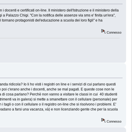
 docenti e certificati on-line. Il ministero dell'Istruzione e il ministero della
a Palazzo Chigi. ''Con la notifica delle assenze via sms e' finita un'era'',
i tornano protagonisti del'educazione a scuola dei loro figli'' e ha
Connesso
 ridicola? Io li ho visti i registri on line e i servizi di cui parlano questi
....e poi c'erano anche i docenti, anche se mal pagati. E queste cose non le
a di cosa parlano? Perchè non vanno a visitare le classi in cui 40 studenti
rimenti va in galera) si mette a smanettare con il cellulare (personale) per
tagli o con il cellulare o il registro on-line che si risolvono i problemi. E'
...vadano a farsi una vacanza, và) e non licenziando gente che per la scuola
Connesso