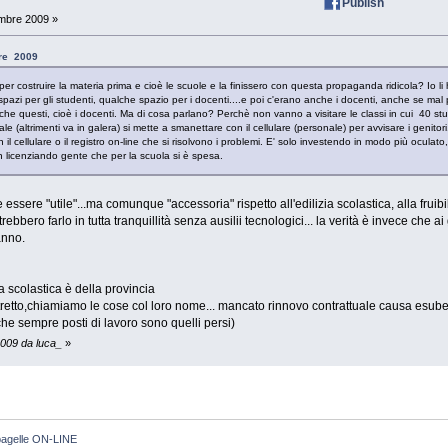
Publish
mbre 2009 »
bre 2009
er costruire la materia prima e cioè le scuole e la finissero con questa propaganda ridicola? Io li ho v
i spazi per gli studenti, qualche spazio per i docenti....e poi c'erano anche i docenti, anche se ma
he questi, cioè i docenti. Ma di cosa parlano? Perchè non vanno a visitare le classi in cui 40 st
e (altrimenti va in galera) si mette a smanettare con il cellulare (personale) per avvisare i genitori
l cellulare o il registro on-line che si risolvono i problemi. E' solo investendo in modo più oculato
on licenziando gente che per la scuola si è spesa.
ssere "utile"...ma comunque "accessoria" rispetto all'edilizia scolastica, alla fruibili
otrebbero farlo in tutta tranquillità senza ausilii tecnologici... la verità è invece che 
anno.
a scolastica è della provincia
 stretto,chiamiamo le cose col loro nome... mancato rinnovo contrattuale causa esub
e sempre posti di lavoro sono quelli persi)
2009 da luca_
»
agelle ON-LINE