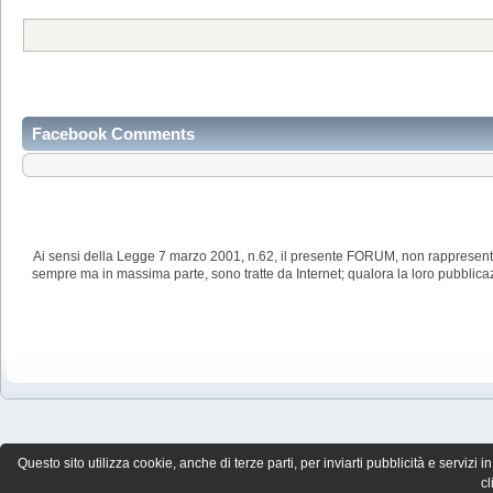
Facebook Comments
Ai sensi della Legge 7 marzo 2001, n.62, il presente FORUM, non rappresenta
sempre ma in massima parte, sono tratte da Internet; qualora la loro pubblic
Questo sito utilizza cookie, anche di terze parti, per inviarti pubblicità e servi
c