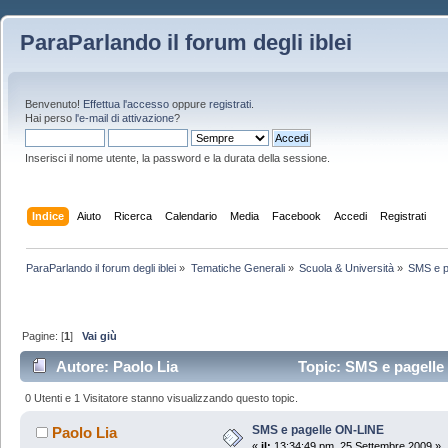
ParaParlando il forum degli iblei
Benvenuto!
Effettua l'accesso
oppure
registrati
.
Hai perso
l'e-mail di attivazione
?
Inserisci il nome utente, la password e la durata della sessione.
Indice
Aiuto
Ricerca
Calendario
Media
Facebook
Accedi
Registrati
ParaParlando il forum degli iblei
»
Tematiche Generali
»
Scuola & Università
»
SMS e p
Pagine: [
1
]
Vai giù
Autore: Paolo Lia
Topic: SMS e pagelle 
0 Utenti e 1 Visitatore stanno visualizzando questo topic.
SMS e pagelle ON-LINE
Paolo Lia
«
il:
13:34:49 pm, 25 Settembre 2009 »