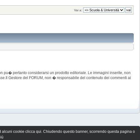
Vai a:
 pu� pertanto considerarsi un prodotto editoriale. Le immagini inserite, non
imosse.Il Gestore del FORUM, non � responsabile del contenuto dei commenti ai
i o ad alcuni cookie clicca qui. Chiudendo questo banner, scorrendo questa pagina o
più