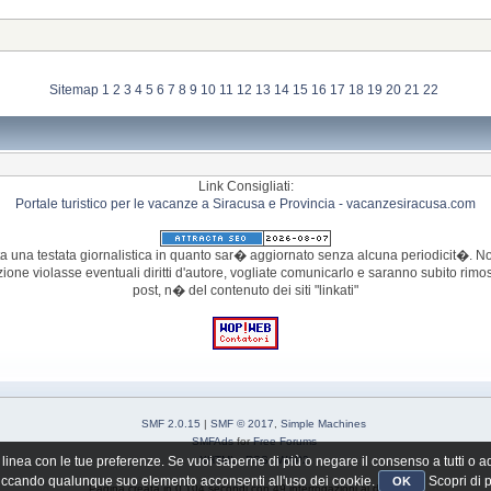
Sitemap
1
2
3
4
5
6
7
8
9
10
11
12
13
14
15
16
17
18
19
20
21
22
Link Consigliati:
Portale turistico per le vacanze a Siracusa e Provincia - vacanzesiracusa.com
 una testata giornalistica in quanto sar� aggiornato senza alcuna periodicit�. Non
azione violasse eventuali diritti d'autore, vogliate comunicarlo e saranno subito r
post, n� del contenuto dei siti "linkati"
SMF 2.0.15
|
SMF © 2017
,
Simple Machines
SMFAds
for
Free Forums
zi in linea con le tue preferenze. Se vuoi saperne di più o negare il consenso a tutt
XHTML
RSS
WAP2
liccando qualunque suo elemento acconsenti all'uso dei cookie.
Scopri di 
OK
Pagina creata in 0.104 secondi con 49 interrogazioni al database.