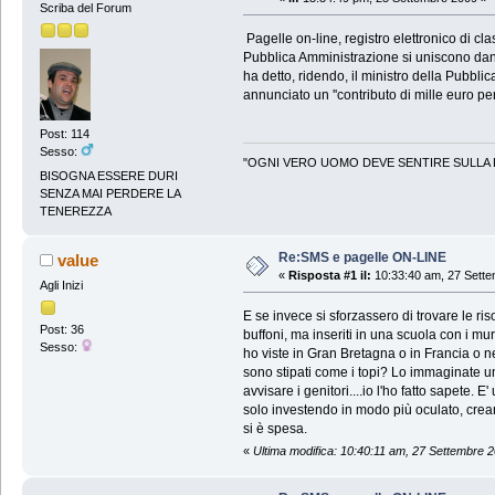
Scriba del Forum
Pagelle on-line, registro elettronico di clas
Pubblica Amministrazione si uniscono dando v
ha detto, ridendo, il ministro della Pubblic
annunciato un ''contributo di mille euro pe
Post: 114
Sesso:
"OGNI VERO UOMO DEVE SENTIRE SULLA
BISOGNA ESSERE DURI
SENZA MAI PERDERE LA
TENEREZZA
Re:SMS e pagelle ON-LINE
value
«
Risposta #1 il:
10:33:40 am, 27 Sette
Agli Inizi
E se invece si sforzassero di trovare le riso
Post: 36
buffoni, ma inseriti in una scuola con i mur
Sesso:
ho viste in Gran Bretagna o in Francia o n
sono stipati come i topi? Lo immaginate un 
avvisare i genitori....io l'ho fatto sapete. 
solo investendo in modo più oculato, creand
si è spesa.
«
Ultima modifica: 10:40:11 am, 27 Settembre 