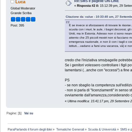
Re:SMS e pagelle ON-LINE
Luca
«
Risposta #2 il:
15:12:39 pm, 29 Sette
Global Moderator
Grande Scriba
Citazione da: value - 10:33:40 am, 27 Settem
E se invece si sforzassero di trovare le risorse p
Post: 395
scuola con i muri, le aule, i bagni decorosi, gl
Uniti, ma in Estonia. Adesso non ci sono neanc
attento che 25 piccoli mostri non si facciano mal
emergenza nazionale, e non è con i tagli o con i
istituti....vadano a farsi una vacanza, và) e n
credo che l'iniziativa sms/pagelle potrebbe e
Se i genitori volessero controllare i figli p
lamentarsi (...anche con "eccessi") a fine 
PS
- se non sbaglio la competenza sull'edilizi
- non si parla di "licenziamenti" in senso
ovviamente dall'amarezza,considerando ch
«
Ultima modifica: 15:41:17 pm, 29 Settembre 
Pagine: [
1
]
Vai su
ParaParlando il forum degli iblei
»
Tematiche Generali
»
Scuola & Università
»
SMS e p