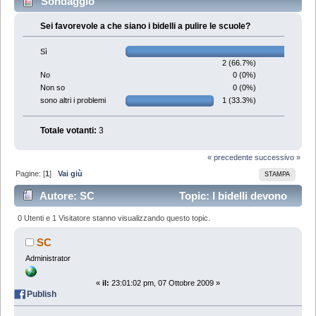
Sondaggio
Sei favorevole a che siano i bidelli a pulire le scuole?
Sì
2 (66.7%)
0 (0%)
No
0 (0%)
Non so
1 (33.3%)
sono altri i problemi
Totale votanti:
3
« precedente
successivo »
Pagine: [
1
]
Vai giù
STAMPA
Autore: SC
Topic: I bidelli devono
pulire le scuole? (Letto 47616 volte)
0 Utenti e 1 Visitatore stanno visualizzando questo topic.
SC
Administrator
«
il:
23:01:02 pm, 07 Ottobre 2009 »
Publish