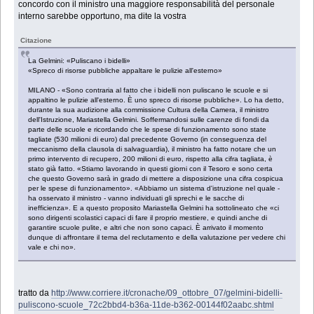
concordo con il ministro una maggiore responsabilità del personale
interno sarebbe opportuno, ma dite la vostra
Citazione
La Gelmini: «Puliscano i bidelli»
«Spreco di risorse pubbliche appaltare le pulizie all'esterno»
MILANO - «Sono contraria al fatto che i bidelli non puliscano le scuole e si
appaltino le pulizie all'esterno. È uno spreco di risorse pubbliche». Lo ha detto,
durante la sua audizione alla commissione Cultura della Camera, il ministro
dell'Istruzione, Mariastella Gelmini. Soffermandosi sulle carenze di fondi da
parte delle scuole e ricordando che le spese di funzionamento sono state
tagliate (530 milioni di euro) dal precedente Governo (in conseguenza del
meccanismo della clausola di salvaguardia), il ministro ha fatto notare che un
primo intervento di recupero, 200 milioni di euro, rispetto alla cifra tagliata, è
stato già fatto. «Stiamo lavorando in questi giorni con il Tesoro e sono certa
che questo Governo sarà in grado di mettere a disposizione una cifra cospicua
per le spese di funzionamento». «Abbiamo un sistema d'istruzione nel quale -
ha osservato il ministro - vanno individuati gli sprechi e le sacche di
inefficienza». E a questo proposito Mariastella Gelmini ha sottolineato che «ci
sono dirigenti scolastici capaci di fare il proprio mestiere, e quindi anche di
garantire scuole pulite, e altri che non sono capaci. È arrivato il momento
dunque di affrontare il tema del reclutamento e della valutazione per vedere chi
vale e chi no».
tratto da
http://www.corriere.it/cronache/09_ottobre_07/gelmini-bidelli-
puliscono-scuole_72c2bbd4-b36a-11de-b362-00144f02aabc.shtml