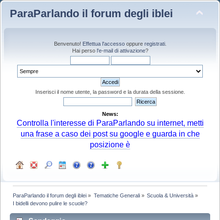
ParaParlando il forum degli iblei
Benvenuto!
Effettua l'accesso
oppure
registrati
.
Hai perso
l'e-mail di attivazione
?
Inserisci il nome utente, la password e la durata della sessione.
News:
Controlla l'interesse di ParaParlando su internet, metti
una frase a caso dei post su google e guarda in che
posizione è
ParaParlando il forum degli iblei
»
Tematiche Generali
»
Scuola & Università
»
I bidelli devono pulire le scuole?