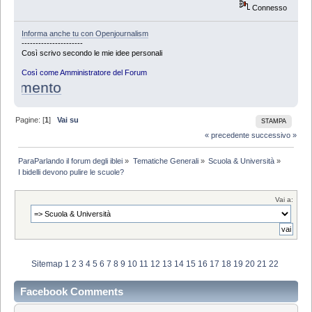
Connesso
Informa anche tu con Openjournalism
----------------------
Così scrivo secondo le mie idee personali
Così come Amministratore del Forum
lamento
Pagine: [
1
]
Vai su
STAMPA
« precedente
successivo »
ParaParlando il forum degli iblei
»
Tematiche Generali
»
Scuola & Università
»
I bidelli devono pulire le scuole?
Vai a:
Sitemap
1
2
3
4
5
6
7
8
9
10
11
12
13
14
15
16
17
18
19
20
21
22
Facebook Comments