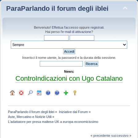
ParaParlando il forum degli iblei
Benvenuto!
Effettua l'accesso
oppure
registrati
.
Hai perso
l'e-mail di attivazione
?
Inserisci il nome utente, la password e la durata della sessione.
News:
ControIndicazioni con Ugo Catalano
ParaParlando il forum degli iblei
»
Iniziative dal Forum
»
Aste, Mercatino e Notizie Utili
»
L'adattatore per presa maltese UK a europa economicissimo 
« precedente
successivo »