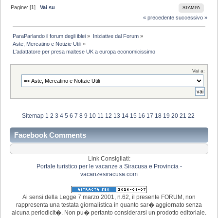
Pagine: [
1
]
Vai su
STAMPA
« precedente
successivo »
ParaParlando il forum degli iblei
»
Iniziative dal Forum
»
Aste, Mercatino e Notizie Utili
»
L'adattatore per presa maltese UK a europa economicissimo 
Vai a:
Sitemap
1
2
3
4
5
6
7
8
9
10
11
12
13
14
15
16
17
18
19
20
21
22
Facebook Comments
Link Consigliati:
Portale turistico per le vacanze a Siracusa e Provincia -
vacanzesiracusa.com
Ai sensi della Legge 7 marzo 2001, n.62, il presente FORUM, non
rappresenta una testata giornalistica in quanto sar� aggiornato senza
alcuna periodicit�. Non pu� pertanto considerarsi un prodotto editoriale.