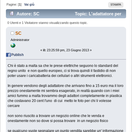
Pagine: [
1
]
Vai giù
STAMPA
Autore: SC
Topic: L'adattatore per
presa maltese UK a europa economicissimo (Letto
0 Utenti e 1 Visitatore stanno visualizzando questo topic.
68252 volte)
SC
Administrator
«
il:
23:25:59 pm, 23 Giugno 2013 »
Publish
Chi è stato a malta sa che le prese elettriche seguono lo standard del
regno unito e non quello europeo, ci si trova quindi il fastidio di non
poter usare i caricabatteria dei cellulari o altri strumenti elettronici.
In genere vendono degli adattatore che arrivano fino a 15 euro ma il loro
prezzo onestamente mi sembra esagerato, in realtà quando con i miei
amici fummo a malta trovammo degli adattori completamente in plastica
che costavano 20 cent l'uno di cui metto le foto per chi li volesse
cercare
non sono riuscito a trovare un negozio online che le venda e
onestamente non so dove si possa trovare in un negozio fisico
se qualcuno vuole segnalare un punto vendita sarebbe un' informazione