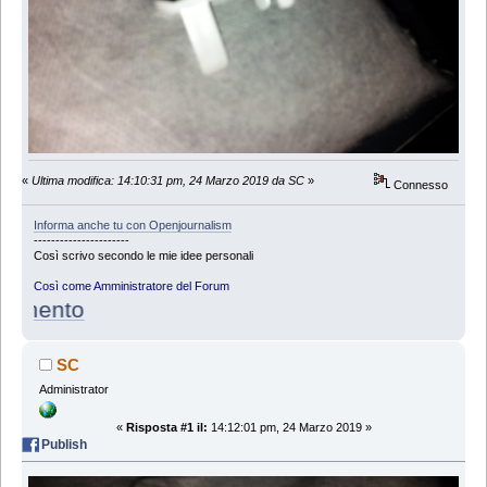
«
Ultima modifica: 14:10:31 pm, 24 Marzo 2019 da SC
»
Connesso
Informa anche tu con Openjournalism
----------------------
Così scrivo secondo le mie idee personali
Così come Amministratore del Forum
ento
SC
Administrator
«
Risposta #1 il:
14:12:01 pm, 24 Marzo 2019 »
Publish