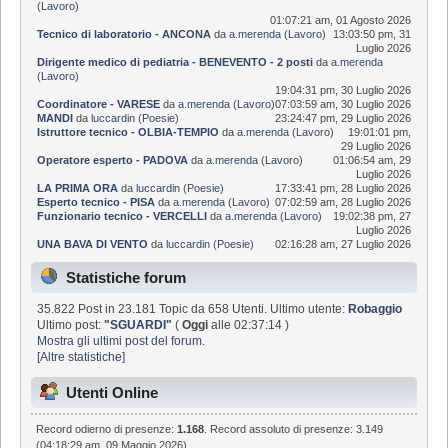
(
Lavoro
)
01:07:21 am, 01 Agosto 2026
Tecnico di laboratorio - ANCONA
da
a.merenda
(
Lavoro
)
13:03:50 pm, 31
Luglio 2026
Dirigente medico di pediatria - BENEVENTO - 2 posti
da
a.merenda
(
Lavoro
)
19:04:31 pm, 30 Luglio 2026
Coordinatore - VARESE
da
a.merenda
(
Lavoro
)
07:03:59 am, 30 Luglio 2026
MANDI
da
luccardin
(
Poesie
)
23:24:47 pm, 29 Luglio 2026
Istruttore tecnico - OLBIA-TEMPIO
da
a.merenda
(
Lavoro
)
19:01:01 pm,
29 Luglio 2026
Operatore esperto - PADOVA
da
a.merenda
(
Lavoro
)
01:06:54 am, 29
Luglio 2026
LA PRIMA ORA
da
luccardin
(
Poesie
)
17:33:41 pm, 28 Luglio 2026
Esperto tecnico - PISA
da
a.merenda
(
Lavoro
)
07:02:59 am, 28 Luglio 2026
Funzionario tecnico - VERCELLI
da
a.merenda
(
Lavoro
)
19:02:38 pm, 27
Luglio 2026
UNA BAVA DI VENTO
da
luccardin
(
Poesie
)
02:16:28 am, 27 Luglio 2026
Statistiche forum
35.822 Post in 23.181 Topic da 658 Utenti. Ultimo utente:
Robaggio
Ultimo post:
"
SGUARDI
"
(
Oggi
alle 02:37:14 )
Mostra gli ultimi post del forum.
[Altre statistiche]
Utenti Online
Record odierno di presenze:
1.168
. Record assoluto di presenze: 3.149
(04:18:29 am, 09 Maggio 2026)