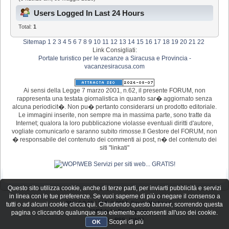
Users Logged In Last 24 Hours
Total:
1
Sitemap
1
2
3
4
5
6
7
8
9
10
11
12
13
14
15
16
17
18
19
20
21
22
Link Consigliati:
Portale turistico per le vacanze a Siracusa e Provincia -
vacanzesiracusa.com
Ai sensi della Legge 7 marzo 2001, n.62, il presente FORUM, non
rappresenta una testata giornalistica in quanto sar� aggiornato senza
alcuna periodicit�. Non pu� pertanto considerarsi un prodotto editoriale.
Le immagini inserite, non sempre ma in massima parte, sono tratte da
Internet; qualora la loro pubblicazione violasse eventuali diritti d'autore,
vogliate comunicarlo e saranno subito rimosse.Il Gestore del FORUM, non
� responsabile del contenuto dei commenti ai post, n� del contenuto dei
siti "linkati"
Questo sito utilizza cookie, anche di terze parti, per inviarti pubblicità e servizi
in linea con le tue preferenze. Se vuoi saperne di più o negare il consenso a
SMF 2.0.15
|
SMF © 2017
,
Simple Machines
tutti o ad alcuni cookie clicca qui. Chiudendo questo banner, scorrendo questa
SMFAds
for
Free Forums
pagina o cliccando qualunque suo elemento acconsenti all'uso dei cookie.
XHTML
RSS
WAP2
Scopri di più
OK