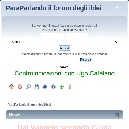
ParaParlando il forum degli iblei
Benvenuto!
Effettua l'accesso
oppure
registrati
.
Hai perso
l'e-mail di attivazione
?
Inserisci il nome utente, la password e la durata della sessione.
News:
ControIndicazioni con Ugo Catalano
ParaParlando il forum degli iblei
News
Dal Vangelo secondo Giuda