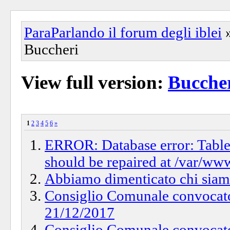
ParaParlando il forum degli iblei
Buccheri
View full version:
Bucche
1
2
3
4
5
6
»
ERROR: Database error: Table '
should be repaired at /var/www
Abbiamo dimenticato chi sia
Consiglio Comunale convocato
21/12/2017
Consiglio Comunale convocato