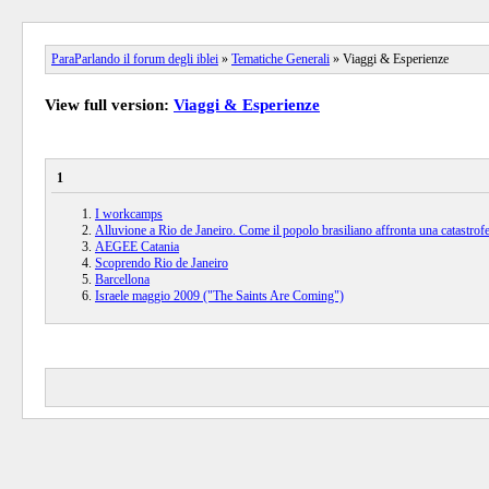
ParaParlando il forum degli iblei
»
Tematiche Generali
» Viaggi & Esperienze
View full version:
Viaggi & Esperienze
1
I workcamps
Alluvione a Rio de Janeiro. Come il popolo brasiliano affronta una catastrof
AEGEE Catania
Scoprendo Rio de Janeiro
Barcellona
Israele maggio 2009 ("The Saints Are Coming")