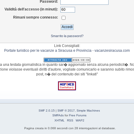
Password:
Validità dell'accesso (in minuti):
Rimani sempre connesso:
Smarrito la password?
Link Consigliati:
Portale turistico per le vacanze a Siracusa e Provincia - vacanzesiracusa.com
 una testata giornalistica in quanto sar� aggiornato senza alcuna periodicit�. Non
azione violasse eventuali diritti d'autore, vogliate comunicarlo e saranno subito r
post, n� del contenuto dei siti "linkati"
SMF 2.0.15
|
SMF © 2017
,
Simple Machines
SMFAds
for
Free Forums
XHTML
RSS
WAP2
Pagina creata in 0.068 secondi con 28 interrogazioni al database.