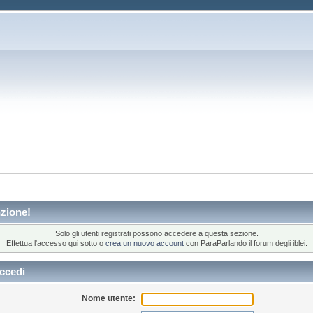
zione!
Solo gli utenti registrati possono accedere a questa sezione.
Effettua l'accesso qui sotto o
crea un nuovo account
con ParaParlando il forum degli iblei.
ccedi
Nome utente: