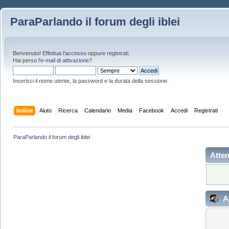
ParaParlando il forum degli iblei
Benvenuto!
Effettua l'accesso
oppure
registrati
.
Hai perso
l'e-mail di attivazione
?
Inserisci il nome utente, la password e la durata della sessione.
Indice
Aiuto
Ricerca
Calendario
Media
Facebook
Accedi
Registrati
ParaParlando il forum degli iblei
Atten
A