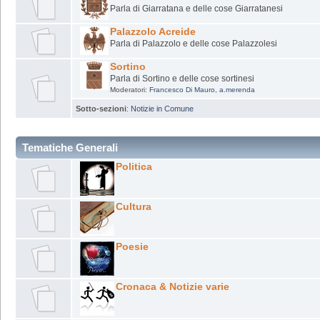
Parla di Giarratana e delle cose Giarratanesi
Palazzolo Acreide
Parla di Palazzolo e delle cose Palazzolesi
Sortino
Parla di Sortino e delle cose sortinesi
Moderatori:
Francesco Di Mauro
,
a.merenda
Sotto-sezioni
:
Notizie in Comune
Tematiche Generali
Politica
Cultura
Poesie
Cronaca & Notizie varie