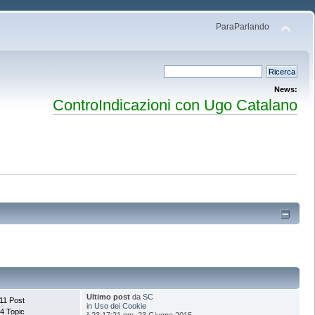
ParaParlando
News:
ControIndicazioni con Ugo Catalano
Ultimo post
da
SC
11 Post
in
Uso dei Cookie
4 Topic
il 23:17:21 pm, 23 Giugno 2015