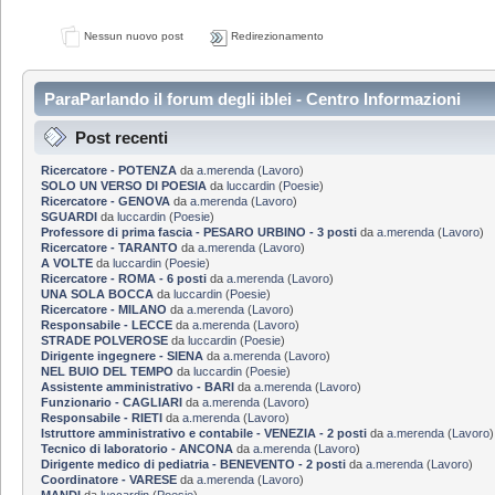
Nessun nuovo post
Redirezionamento
ParaParlando il forum degli iblei - Centro Informazioni
Post recenti
Ricercatore - POTENZA
da
a.merenda
(
Lavoro
)
SOLO UN VERSO DI POESIA
da
luccardin
(
Poesie
)
Ricercatore - GENOVA
da
a.merenda
(
Lavoro
)
SGUARDI
da
luccardin
(
Poesie
)
Professore di prima fascia - PESARO URBINO - 3 posti
da
a.merenda
(
Lavoro
)
Ricercatore - TARANTO
da
a.merenda
(
Lavoro
)
A VOLTE
da
luccardin
(
Poesie
)
Ricercatore - ROMA - 6 posti
da
a.merenda
(
Lavoro
)
UNA SOLA BOCCA
da
luccardin
(
Poesie
)
Ricercatore - MILANO
da
a.merenda
(
Lavoro
)
Responsabile - LECCE
da
a.merenda
(
Lavoro
)
STRADE POLVEROSE
da
luccardin
(
Poesie
)
Dirigente ingegnere - SIENA
da
a.merenda
(
Lavoro
)
NEL BUIO DEL TEMPO
da
luccardin
(
Poesie
)
Assistente amministrativo - BARI
da
a.merenda
(
Lavoro
)
Funzionario - CAGLIARI
da
a.merenda
(
Lavoro
)
Responsabile - RIETI
da
a.merenda
(
Lavoro
)
Istruttore amministrativo e contabile - VENEZIA - 2 posti
da
a.merenda
(
Lavoro
)
Tecnico di laboratorio - ANCONA
da
a.merenda
(
Lavoro
)
Dirigente medico di pediatria - BENEVENTO - 2 posti
da
a.merenda
(
Lavoro
)
Coordinatore - VARESE
da
a.merenda
(
Lavoro
)
MANDI
da
luccardin
(
Poesie
)