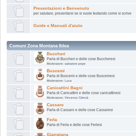
Presentazioni e Benvenuto
per salutare, presentarsi se si vuole testando come si scrive
Guide e Manuali d'aiuto
Comuni Zona Montana Iblea
Buccheri
Parla di Buccheri e delle cose Buccheresi
Moderatore:
salvatore pepe
Buscemi
Parla di Buscemi e delle cose Buscemesi
Moderatore:
Luca
Canicattini Bagni
Parla di Canicattini e delle cose canicattinesi
Moderatore:
Vincenzo Cirinnà
Cassaro
Parla di Cassaro e delle cose Cassaresi
Ferla
Parla di Ferla e delle cose Ferlesi
Giarratana