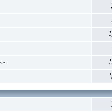
7
7.
2
 sport
2.
1
9