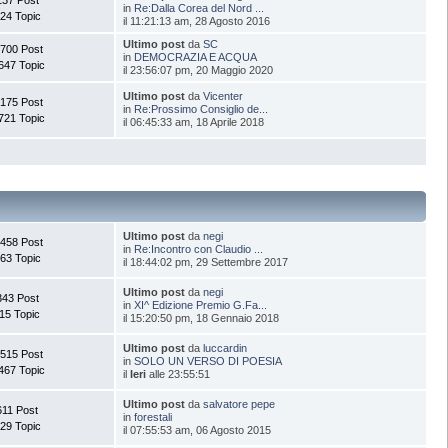
in
Re:Dalla Corea del Nord ...
24 Topic
il 11:21:13 am, 28 Agosto 2016
Ultimo post
da
SC
.700 Post
in
DEMOCRAZIA E ACQUA
647 Topic
il 23:56:07 pm, 20 Maggio 2020
Ultimo post
da
Vicenter
.175 Post
in
Re:Prossimo Consiglio de...
721 Topic
il 06:45:33 am, 18 Aprile 2018
Ultimo post
da
negi
.458 Post
in
Re:Incontro con Claudio ...
63 Topic
il 18:44:02 pm, 29 Settembre 2017
Ultimo post
da
negi
343 Post
in
XI^ Edizione Premio G.Fa...
15 Topic
il 15:20:50 pm, 18 Gennaio 2018
Ultimo post
da
luccardin
.515 Post
in
SOLO UN VERSO DI POESIA
467 Topic
il
Ieri
alle 23:55:51
Ultimo post
da
salvatore pepe
611 Post
in
forestali
29 Topic
il 07:55:53 am, 06 Agosto 2015