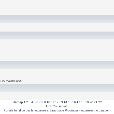
m, 09 Maggio 2026)
Sitemap
1
2
3
4
5
6
7
8
9
10
11
12
13
14
15
16
17
18
19
20
21
22
Link Consigliati:
Portale turistico per le vacanze a Siracusa e Provincia - vacanzesiracusa.com