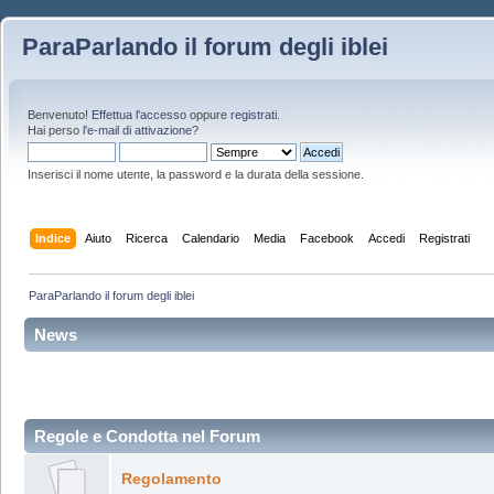
ParaParlando il forum degli iblei
Benvenuto!
Effettua l'accesso
oppure
registrati
.
Hai perso
l'e-mail di attivazione
?
Inserisci il nome utente, la password e la durata della sessione.
Indice
Aiuto
Ricerca
Calendario
Media
Facebook
Accedi
Registrati
ParaParlando il forum degli iblei
News
Regole e Condotta nel Forum
Regolamento