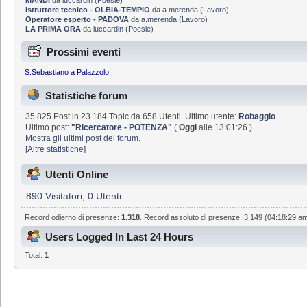
Istruttore tecnico - OLBIA-TEMPIO
da
a.merenda
(
Lavoro
)
Operatore esperto - PADOVA
da
a.merenda
(
Lavoro
)
LA PRIMA ORA
da
luccardin
(
Poesie
)
Prossimi eventi
S.Sebastiano a Palazzolo
Statistiche forum
35.825 Post in 23.184 Topic da 658 Utenti. Ultimo utente:
Robaggio
Ultimo post:
"
Ricercatore - POTENZA
"
(
Oggi
alle 13:01:26 )
Mostra gli ultimi post del forum.
[Altre statistiche]
Utenti Online
890 Visitatori, 0 Utenti
Record odierno di presenze:
1.318
. Record assoluto di presenze: 3.149 (04:18:29 a
Users Logged In Last 24 Hours
Total:
1