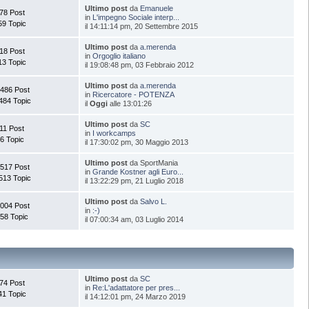
Ultimo post
da
Emanuele
78 Post
in
L'impegno Sociale interp...
59 Topic
il 14:11:14 pm, 20 Settembre 2015
Ultimo post
da
a.merenda
18 Post
in
Orgoglio italiano
13 Topic
il 19:08:48 pm, 03 Febbraio 2012
Ultimo post
da
a.merenda
.486 Post
in
Ricercatore - POTENZA
484 Topic
il
Oggi
alle 13:01:26
Ultimo post
da
SC
11 Post
in
I workcamps
6 Topic
il 17:30:02 pm, 30 Maggio 2013
Ultimo post
da SportMania
.517 Post
in
Grande Kostner agli Euro...
513 Topic
il 13:22:29 pm, 21 Luglio 2018
Ultimo post
da
Salvo L.
.004 Post
in
:-)
58 Topic
il 07:00:34 am, 03 Luglio 2014
Ultimo post
da
SC
74 Post
in
Re:L'adattatore per pres...
41 Topic
il 14:12:01 pm, 24 Marzo 2019