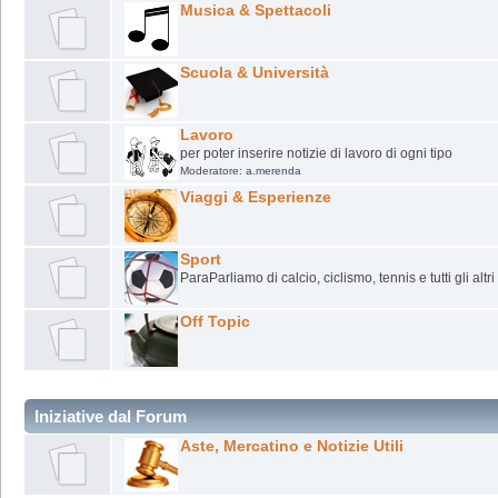
Musica & Spettacoli
Scuola & Università
Lavoro
per poter inserire notizie di lavoro di ogni tipo
Moderatore:
a.merenda
Viaggi & Esperienze
Sport
ParaParliamo di calcio, ciclismo, tennis e tutti gli altri
Off Topic
Iniziative dal Forum
Aste, Mercatino e Notizie Utili