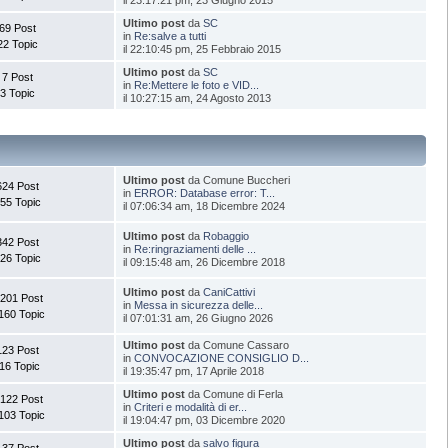
Ultimo post
da
SC
69 Post
in
Re:salve a tutti
22 Topic
il 22:10:45 pm, 25 Febbraio 2015
Ultimo post
da
SC
7 Post
in
Re:Mettere le foto e VID...
3 Topic
il 10:27:15 am, 24 Agosto 2013
Ultimo post
da Comune Buccheri
624 Post
in
ERROR: Database error: T...
55 Topic
il 07:06:34 am, 18 Dicembre 2024
Ultimo post
da
Robaggio
342 Post
in
Re:ringraziamenti delle ...
26 Topic
il 09:15:48 am, 26 Dicembre 2018
Ultimo post
da
CaniCattivi
.201 Post
in
Messa in sicurezza delle...
160 Topic
il 07:01:31 am, 26 Giugno 2026
Ultimo post
da Comune Cassaro
123 Post
in
CONVOCAZIONE CONSIGLIO D...
16 Topic
il 19:35:47 pm, 17 Aprile 2018
Ultimo post
da Comune di Ferla
.122 Post
in
Criteri e modalità di er...
103 Topic
il 19:04:47 pm, 03 Dicembre 2020
Ultimo post
da
salvo figura
137 Post