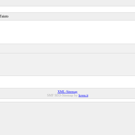
'aiuto
XML-Sitemap
SMF SEO-Sitemap by
kress.it