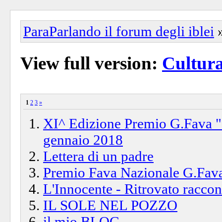
ParaParlando il forum degli iblei
View full version:
Cultur
1
2
3
»
XI^ Edizione Premio G.Fava "
gennaio 2018
Lettera di un padre
Premio Fava Nazionale G.Fava
L'Innocente - Ritrovato raccon
IL SOLE NEL POZZO
il mio BLOG