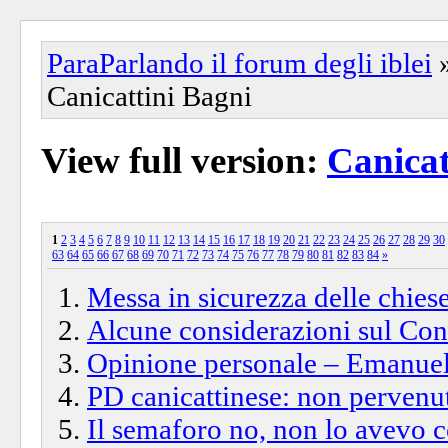
ParaParlando il forum degli iblei
Canicattini Bagni
View full version:
Canicat
1
2
3
4
5
6
7
8
9
10
11
12
13
14
15
16
17
18
19
20
21
22
23
24
25
26
27
28
29
30
63
64
65
66
67
68
69
70
71
72
73
74
75
76
77
78
79
80
81
82
83
84
»
Messa in sicurezza delle chiese
Alcune considerazioni sul Con
Opinione personale – Emanuel
PD canicattinese: non perven
Il semaforo no, non lo avevo