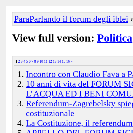
ParaParlando il forum degli iblei
View full version:
Politica
1
2
3
4
5
6
7
8
9
10
11
12
13
14
15
16
»
Incontro con Claudio Fava a P
10 anni di vita del FORU
L’ACQUA ED I BENI COMU
Referendum-Zagrebelsky spiega
costituzionale
La Costituzione, il referendum
APPELLO DEL FORUM SIC