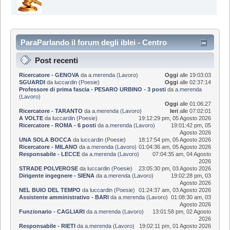
ParaParlando il forum degli iblei - Centro
Informazioni
Post recenti
Ricercatore - GENOVA
da
a.merenda
(
Lavoro
)
Oggi
alle 19:03:03
SGUARDI
da
luccardin
(
Poesie
)
Oggi
alle 02:37:14
Professore di prima fascia - PESARO URBINO - 3 posti
da
a.merenda
(
Lavoro
)
Oggi
alle 01:06:27
Ricercatore - TARANTO
da
a.merenda
(
Lavoro
)
Ieri
alle 07:02:01
A VOLTE
da
luccardin
(
Poesie
)
19:12:29 pm, 05 Agosto 2026
Ricercatore - ROMA - 6 posti
da
a.merenda
(
Lavoro
)
19:01:42 pm, 05
Agosto 2026
UNA SOLA BOCCA
da
luccardin
(
Poesie
)
18:17:54 pm, 05 Agosto 2026
Ricercatore - MILANO
da
a.merenda
(
Lavoro
)
01:04:36 am, 05 Agosto 2026
Responsabile - LECCE
da
a.merenda
(
Lavoro
)
07:04:35 am, 04 Agosto
2026
STRADE POLVEROSE
da
luccardin
(
Poesie
)
23:05:30 pm, 03 Agosto 2026
Dirigente ingegnere - SIENA
da
a.merenda
(
Lavoro
)
19:02:28 pm, 03
Agosto 2026
NEL BUIO DEL TEMPO
da
luccardin
(
Poesie
)
01:24:37 am, 03 Agosto 2026
Assistente amministrativo - BARI
da
a.merenda
(
Lavoro
)
01:08:30 am, 03
Agosto 2026
Funzionario - CAGLIARI
da
a.merenda
(
Lavoro
)
13:01:58 pm, 02 Agosto
2026
Responsabile - RIETI
da
a.merenda
(
Lavoro
)
19:02:11 pm, 01 Agosto 2026