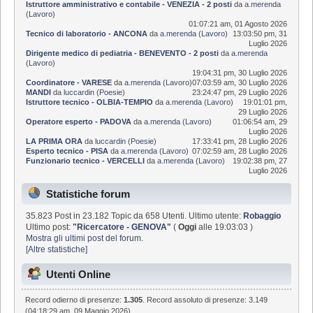
Istruttore amministrativo e contabile - VENEZIA - 2 posti
da
a.merenda
(
Lavoro
)
01:07:21 am, 01 Agosto 2026
Tecnico di laboratorio - ANCONA
da
a.merenda
(
Lavoro
)
13:03:50 pm, 31
Luglio 2026
Dirigente medico di pediatria - BENEVENTO - 2 posti
da
a.merenda
(
Lavoro
)
19:04:31 pm, 30 Luglio 2026
Coordinatore - VARESE
da
a.merenda
(
Lavoro
)
07:03:59 am, 30 Luglio 2026
MANDI
da
luccardin
(
Poesie
)
23:24:47 pm, 29 Luglio 2026
Istruttore tecnico - OLBIA-TEMPIO
da
a.merenda
(
Lavoro
)
19:01:01 pm,
29 Luglio 2026
Operatore esperto - PADOVA
da
a.merenda
(
Lavoro
)
01:06:54 am, 29
Luglio 2026
LA PRIMA ORA
da
luccardin
(
Poesie
)
17:33:41 pm, 28 Luglio 2026
Esperto tecnico - PISA
da
a.merenda
(
Lavoro
)
07:02:59 am, 28 Luglio 2026
Funzionario tecnico - VERCELLI
da
a.merenda
(
Lavoro
)
19:02:38 pm, 27
Luglio 2026
Statistiche forum
35.823 Post in 23.182 Topic da 658 Utenti. Ultimo utente:
Robaggio
Ultimo post:
"
Ricercatore - GENOVA
"
(
Oggi
alle 19:03:03 )
Mostra gli ultimi post del forum.
[Altre statistiche]
Utenti Online
Record odierno di presenze:
1.305
. Record assoluto di presenze: 3.149
(04:18:29 am, 09 Maggio 2026)