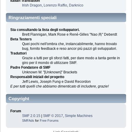
Italian Translation
Irish Dragon
,
Lorenzo Raffio
,
Darknico
Ringraziamenti speciali
Sta consultando la lista degli sviluppatori.
Brett Flannigan, Mark Rose e René-Gilles "Nao 尚" Deberdt
Beta Testers
Quei pochi nell'ombra che, instancabilmente, hanno trovato
bug, fornito feedback e reso ancor più pazzi gli sviluppatori.
Traduttori
Grazie a tutti per gli sforzi fatti, per dare modo a tanta gente in
giro per il mondo di utilizzare SMF.
Padre Fondatore di SMF
Unknown W. "[Unknown]" Brackets
Responsabili iniziali del progetto
Jeff Lewis, Joseph Fung e David Recordon
E per tutti quelli che abbiamo dimenticato di includere, grazie!
Copyright
Forum
SMF 2.0.15
|
SMF © 2017
,
Simple Machines
SMFAds
for
Free Forums