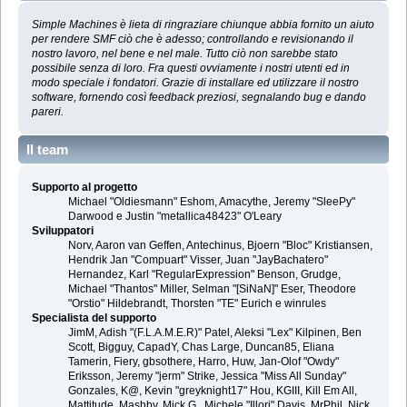
Simple Machines è lieta di ringraziare chiunque abbia fornito un aiuto
per rendere SMF ciò che è adesso; controllando e revisionando il
nostro lavoro, nel bene e nel male. Tutto ciò non sarebbe stato
possibile senza di loro. Fra questi ovviamente i nostri utenti ed in
modo speciale i fondatori. Grazie di installare ed utilizzare il nostro
software, fornendo così feedback preziosi, segnalando bug e dando
pareri.
Il team
Supporto al progetto
Michael "Oldiesmann" Eshom, Amacythe, Jeremy "SleePy"
Darwood e Justin "metallica48423" O'Leary
Sviluppatori
Norv, Aaron van Geffen, Antechinus, Bjoern "Bloc" Kristiansen,
Hendrik Jan "Compuart" Visser, Juan "JayBachatero"
Hernandez, Karl "RegularExpression" Benson, Grudge,
Michael "Thantos" Miller, Selman "[SiNaN]" Eser, Theodore
"Orstio" Hildebrandt, Thorsten "TE" Eurich e winrules
Specialista del supporto
JimM, Adish "(F.L.A.M.E.R)" Patel, Aleksi "Lex" Kilpinen, Ben
Scott, Bigguy, CapadY, Chas Large, Duncan85, Eliana
Tamerin, Fiery, gbsothere, Harro, Huw, Jan-Olof "Owdy"
Eriksson, Jeremy "jerm" Strike, Jessica "Miss All Sunday"
Gonzales, K@, Kevin "greyknight17" Hou, KGIII, Kill Em All,
Mattitude, Mashby, Mick G., Michele "Illori" Davis, MrPhil, Nick