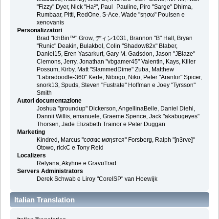
"Fizzy" Dyer, Nick "Ha²", Paul_Pauline, Piro "Sarge" Dhima,
Rumbaar, Pitti, RedOne, S-Ace, Wade "sησω" Poulsen e
xenovanis
Personalizzatori
Brad "IchBin™" Grow, ディン1031, Brannon "B" Hall, Bryan
"Runic" Deakin, Bulakbol, Colin "Shadow82x" Blaber,
Daniel15, Eren Yasarkurt, Gary M. Gadsdon, Jason "JBlaze"
Clemons, Jerry, Jonathan "vbgamer45" Valentin, Kays, Killer
Possum, Kirby, Matt "SlammedDime" Zuba, Matthew
"Labradoodle-360" Kerle, Nibogo, Niko, Peter "Arantor" Spicer,
snork13, Spuds, Steven "Fustrate" Hoffman e Joey "Tyrsson"
Smith
Autori documentazione
Joshua "groundup" Dickerson, AngellinaBelle, Daniel Diehl,
Dannii Willis, emanuele, Graeme Spence, Jack "akabugeyes"
Thorsen, Jade Elizabeth Trainor e Peter Duggan
Marketing
Kindred, Marcus "cσσкιє мσηѕтєя" Forsberg, Ralph "[n3rve]"
Otowo, rickC e Tony Reid
Localizers
Relyana, Akyhne e GravuTrad
Servers Administrators
Derek Schwab e Liroy "CoreISP" van Hoewijk
Italian Translation