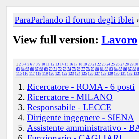
ParaParlando il forum degli iblei
View full version:
Lavoro
1
2
3
4
5
6
7
8
9
10
11
12
13
14
15
16
17
18
19
20
21
22
23
24
25
26
27
28
29
30
63
64
65
66
67
68
69
70
71
72
73
74
75
76
77
78
79
80
81
82
83
84
85
86
87
88
8
115
116
117
118
119
120
121
122
123
124
125
126
127
128
129
130
131
132
133
Ricercatore - ROMA - 6 posti
Ricercatore - MILANO
Responsabile - LECCE
Dirigente ingegnere - SIENA
Assistente amministrativo - B
Funzionario - CAGLIARI