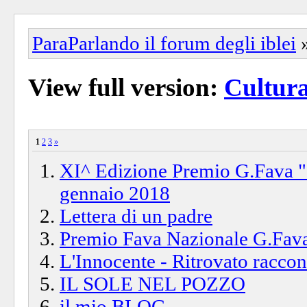
ParaParlando il forum degli iblei
View full version:
Cultur
1
2
3
»
XI^ Edizione Premio G.Fava "
gennaio 2018
Lettera di un padre
Premio Fava Nazionale G.Fava
L'Innocente - Ritrovato raccon
IL SOLE NEL POZZO
il mio BLOG