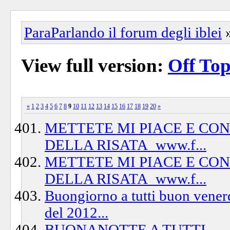
ParaParlando il forum degli iblei
View full version:
Off Top
«
1
2
3
4
5
6
7
8
9
10
11
12
13
14
15
16
17
18
19
20
»
METTETE MI PIACE E CO
DELLA RISATA_www.f...
METTETE MI PIACE E CO
DELLA RISATA_www.f...
Buongiorno a tutti buon venerd
del 2012...
BUONANOTTE A TUTTI......