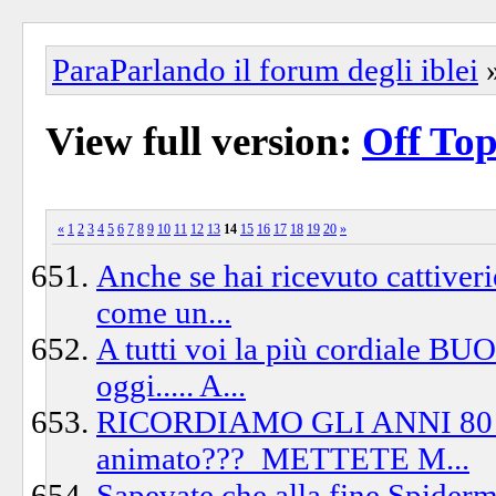
ParaParlando il forum degli iblei
View full version:
Off Top
«
1
2
3
4
5
6
7
8
9
10
11
12
13
14
15
16
17
18
19
20
»
Anche se hai ricevuto cattiveri
come un...
A tutti voi la più cordiale B
oggi..... A...
RICORDIAMO GLI ANNI 80!!! V
animato???_METTETE M...
Sapevate che alla fine Spiderm