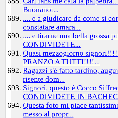
Cari fans me cala la palpebra..
Buonanot...
.... e a giudicare da come si c
constatare amara...
.... e tirarne una bella gros
CONDIVIDETE...
Quasi mezzogiorno signori!!!!
PRANZO A TUTTI!!!!...
Ragazzi s'è fatto tardino, augu
risente dom...
Signori, questo è Cocco Sif
CONDIVIDETE IN BACHECA
Questa foto mi piace tantissi
messo al propr...