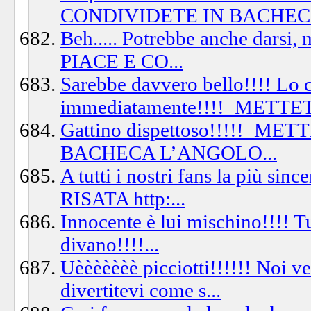
CONDIVIDETE IN BACHECA
Beh..... Potrebbe anche darsi
PIACE E CO...
Sarebbe davvero bello!!!! Lo 
immediatamente!!!!_METTET
Gattino dispettoso!!!!!_M
BACHECA L’ANGOLO...
A tutti i nostri fans la più
RISATA http:...
Innocente è lui mischino!!!! Tu
divano!!!!...
Uèèèèèèè picciotti!!!!!! Noi v
divertitevi come s...